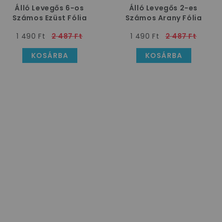
Álló Levegős 6-os
Álló Levegős 2-es
Számos Ezüst Fólia
Számos Arany Fólia
Lufi, 100 cm
Lufi, 100 cm
1 490 Ft
2 487 Ft
1 490 Ft
2 487 Ft
KOSÁRBA
KOSÁRBA