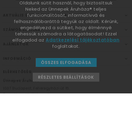
Oldalunk sütit használ, hogy biztosítsuk
Neked az Ünnepek Áruháza® teljes
funkcionalitását, informatívvá és
AKTUÁLIS ÜNNEPEK, ALKALMAK
felhasználóbaráttá tegyük az oldalt. Kérünk,
engedélyezd a sütiket, hogy élménnyé
SZÁMOS SZÜLINAP
tehessük számodra a látogatásodat! Ezzel
elfogadod az
Adatkezelési tájékoztatóban
AJÁNLATOK
foglaltakat.
INFORMÁCIÓ
ÖSSZES ELFOGADÁSA
ELÉRHETŐSÉG
RÉSZLETES BEÁLLÍTÁSOK
Ünnepek Áruháza
1037
Budapest,
Fehéregyházi út 15.
Személyes átvételi pont
NYITVATARTÁS
Kedd - Péntek: 10:00 - 18:00
Szombat: 9:00 - 14:00
Hétfő, vasárnap: ZÁRVA