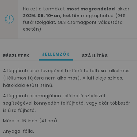
Ha ezt a terméket
most megrendeled
, akkor
2026. 08. 10-án, hétfőn
megkaphatod (GLS
futárszolgálat, GLS csomagpont választása
esetén)
JELLEMZŐK
RÉSZLETEK
SZÁLLÍTÁS
A léggömb csak levegővel történő feltöltésre alkalmas.
(Héliumos fújásra nem alkalmas). A lufi eleje színes,
hátoldala ezüst színű.
A léggömb csomagjában található szívószál
segítségével könnyedén felfújható, vagy akár többször
is újra fújható.
Mérete: 16 inch (41 cm).
×
Anyaga: fólia.