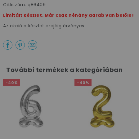
Cikkszám: q86409
Limitált készlet. Már csak néhány darab van belőle!
Az akció a készlet erejéig érvényes.
Az első
vásárlásodhoz
szeretnénk
kedveskedni egy
További termékek a kategóriában
10%-os
kuponnal.
-40%
-40%
Kérem a kupont »