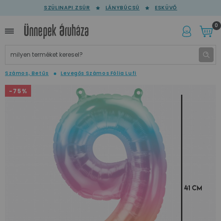
SZÜLINAPI ZSÚR
LÁNYBÚCSÚ
ESKÜVŐ
0
Számos, Betűs
Levegős Számos Fólia Lufi
-75%