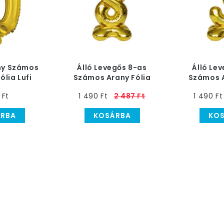
ny Számos
Álló Levegős 8-as
Álló Le
ólia Lufi
Számos Arany Fólia
Számos A
Lufi, 100 cm
Lufi,
 Ft
1 490 Ft
2 487 Ft
1 490 Ft
RBA
KOSÁRBA
KO