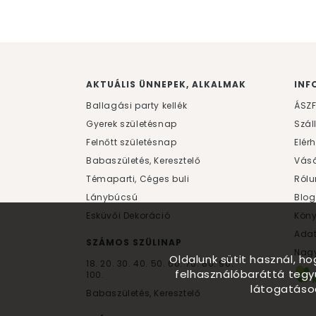
AKTUÁLIS ÜNNEPEK, ALKALMAK
INF
Ballagási party kellék
ÁSZ
Gyerek születésnap
Szál
Felnőtt születésnap
Elér
Babaszületés, Keresztelő
Vásá
Témaparti, Céges buli
Rólu
Lánybúcsú
Blog
Esküvői Dekoráció
Kön
Ada
SZÁMOS SZÜLINAP
Nagy
Oldalunk sütit használ, h
18.
20.
30.
40.
50.
60.
70.
80.
90.
felhasználóbaráttá tegy
100.
látogatáso
Babaszületés, Keresztelő