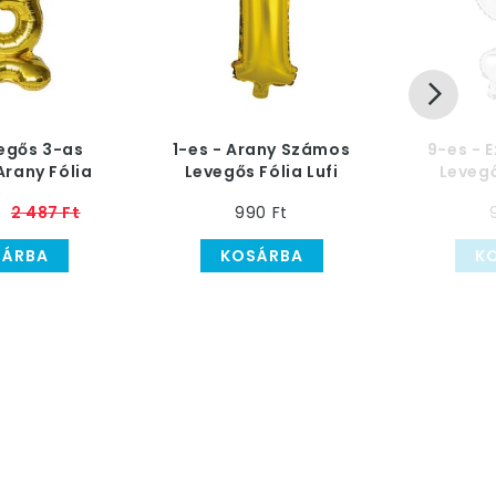
vegős 3-as
1-es - Arany Számos
9-es - 
rany Fólia
Levegős Fólia Lufi
Levegő
 100 cm
2 487 Ft
990 Ft
SÁRBA
KOSÁRBA
K