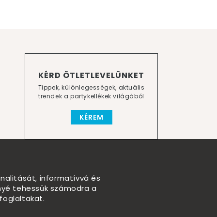
KÉRD ÖTLETLEVELÜNKET
Tippek, különlegességek, aktuális
trendek a partykellékek világából
KÉREM
nalitását, informatívvá és
nnyé tehessük számodra a
foglaltakat.