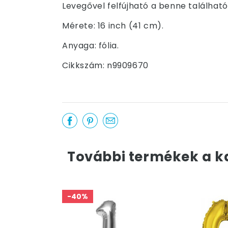
Levegővel felfújható a benne található
Mérete: 16 inch (41 cm).
Anyaga: fólia.
Cikkszám: n9909670
További termékek a k
-40%