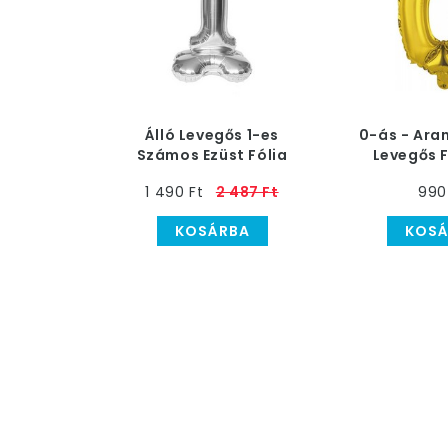
Álló Levegős 1-es
0-ás - Ara
Számos Ezüst Fólia
Levegős F
Lufi, 100 cm
1 490 Ft
2 487 Ft
990
KOSÁRBA
KOSÁ