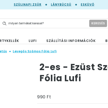
SZÜLINAPI ZSÚR
LÁNYBÚCSÚ
ESKÜVŐ
KERESÉS
RTYKELLÉK
LUFI
SZÁLLÍTÁSI INFORMÁCIÓK
B
etűs
Levegős Számos Fólia Lufi
2-es - Ezüst 
Fólia Lufi
990 Ft