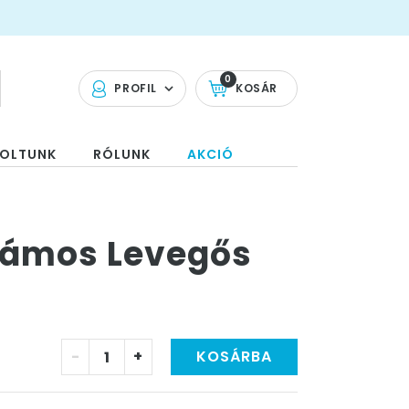
0
PROFIL
KOSÁR
OLTUNK
RÓLUNK
AKCIÓ
Számos Levegős
-
+
KOSÁRBA