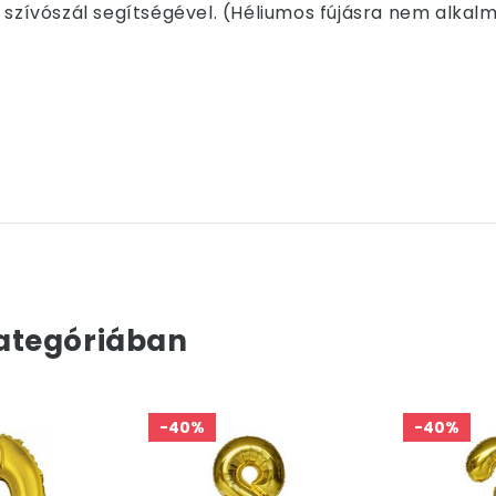
 szívószál segítségével. (Héliumos fújásra nem alkalm
ategóriában
-40%
-40%