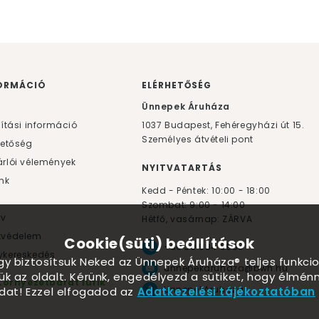
ORMÁCIÓ
ELÉRHETŐSÉG
F
Ünnepek Áruháza
lítási információ
1037
Budapest,
Fehéregyházi út 15.
Személyes átvételi pont
hetőség
rlói vélemények
NYITVATARTÁS
nk
Kedd - Péntek: 10:00 - 18:00
Szombat: 9:00 - 14:00
yv
Hétfő, vasárnap: ZÁRVA
tvédelem
Cookie(süti) beállítások
+36 30 984 6955
kereskedés
ogy biztosítsuk Neked az Ünnepek Áruháza® teljes funkcio
unnepekaruhaza@bwh.hu
ük az oldalt. Kérünk, engedélyezd a sütiket, hogy élmé
Környezetbarát lufik
UnnepekAruhaza
dat! Ezzel elfogadod az
Adatkezelési tájékoztatóban