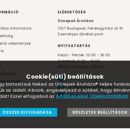
ORMÁCIÓ
ELÉRHETŐSÉG
F
Ünnepek Áruháza
lítási információ
1037
Budapest,
Fehéregyházi út 15.
Személyes átvételi pont
hetőség
rlói vélemények
NYITVATARTÁS
nk
Kedd - Péntek: 10:00 - 18:00
Szombat: 9:00 - 14:00
yv
Hétfő, vasárnap: ZÁRVA
tvédelem
Cookie(süti) beállítások
+36 30 984 6955
kereskedés
ogy biztosítsuk Neked az Ünnepek Áruháza® teljes funkcio
unnepekaruhaza@bwh.hu
ük az oldalt. Kérünk, engedélyezd a sütiket, hogy élmé
Környezetbarát lufik
UnnepekAruhaza
dat! Ezzel elfogadod az
Adatkezelési tájékoztatóban
ÖSSZES ELFOGADÁSA
RÉSZLETES BEÁLLÍTÁSOK