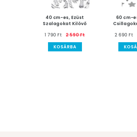
40 cm-es, Ezüst
60 cm-es
Szalagokat Kilövő
Csillagok
Konfetti Ágyú
Konfett
1 790 Ft
2 590 Ft
2 690 Ft
KOSÁRBA
KOSÁ