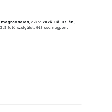
ig megrendeled
, akkor
2026. 08. 07-én,
LS futárszolgálat, GLS csomagpont