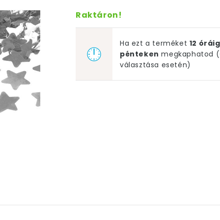
Raktáron!
Ha ezt a terméket
12 órá
pénteken
megkaphatod (G
választása esetén)