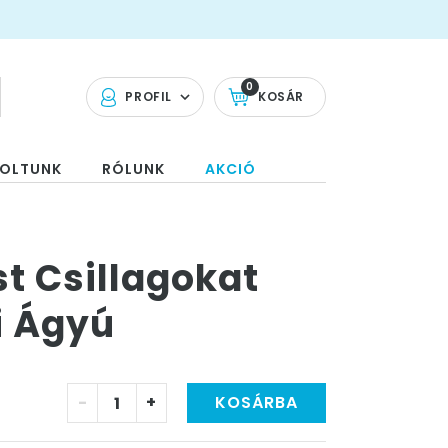
0
PROFIL
KOSÁR
OLTUNK
RÓLUNK
AKCIÓ
t Csillagokat
i Ágyú
-
+
KOSÁRBA