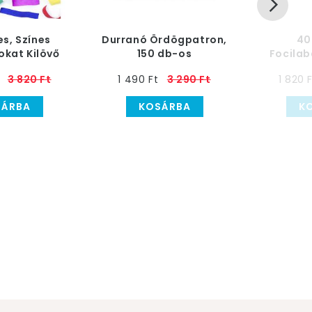
s, Színes
Durranó Ördögpatron,
40
okat Kilövő
150 db-os
Focilab
tti Ágyú
Konf
3 820 Ft
1 490 Ft
3 290 Ft
1 820 
SÁRBA
KOSÁRBA
K