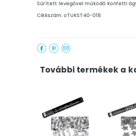
Sűrített levegővel működő konfetti ágy
Cikkszám: oTUKST40-018
További termékek a k