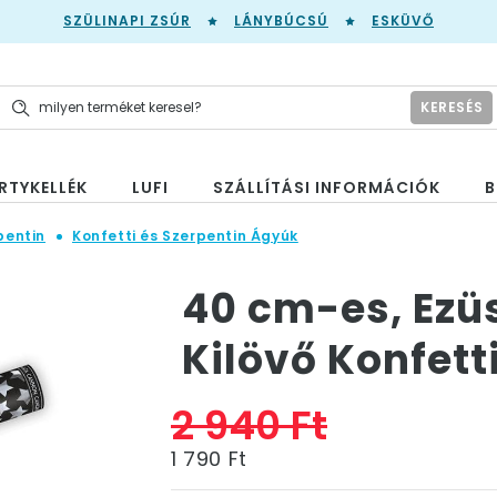
SZÜLINAPI ZSÚR
LÁNYBÚCSÚ
ESKÜVŐ
KERESÉS
RTYKELLÉK
LUFI
SZÁLLÍTÁSI INFORMÁCIÓK
B
pentin
Konfetti és Szerpentin Ágyúk
40 cm-es, Ezüs
Kilövő Konfett
2 940 Ft
1 790 Ft