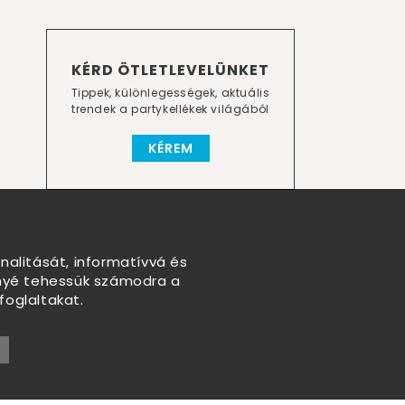
KÉRD ÖTLETLEVELÜNKET
Tippek, különlegességek, aktuális
trendek a partykellékek világából
KÉREM
nalitását, informatívvá és
nnyé tehessük számodra a
foglaltakat.