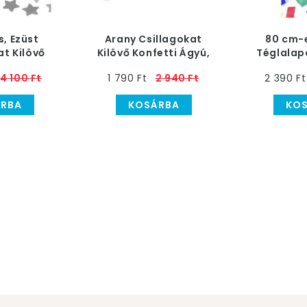
, Ezüst
Arany Csillagokat
80 cm-e
at Kilövő
Kilövő Konfetti Ágyú,
Téglalap
i Ágyú
40 cm
Konfe
4 100 Ft
1 790 Ft
2 940 Ft
2 390 Ft
RBA
KOSÁRBA
KO