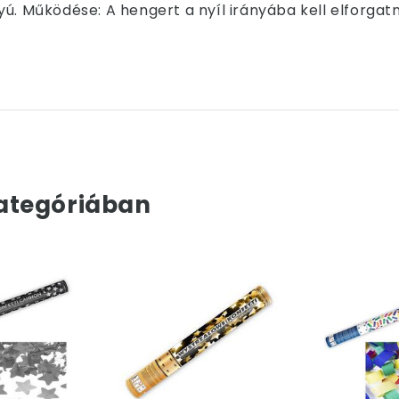
ú. Működése: A hengert a nyíl irányába kell elforgatn
ategóriában