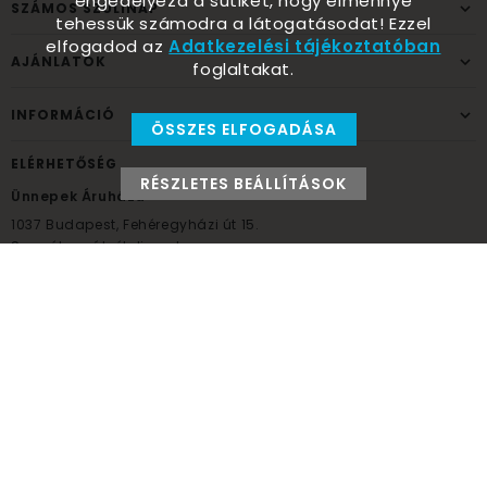
engedélyezd a sütiket, hogy élménnyé
SZÁMOS SZÜLINAP
tehessük számodra a látogatásodat! Ezzel
elfogadod az
Adatkezelési tájékoztatóban
AJÁNLATOK
foglaltakat.
INFORMÁCIÓ
ÖSSZES ELFOGADÁSA
ELÉRHETŐSÉG
RÉSZLETES BEÁLLÍTÁSOK
Ünnepek Áruháza
1037
Budapest,
Fehéregyházi út 15.
Személyes átvételi pont
NYITVATARTÁS
Kedd - Péntek: 10:00 - 18:00
Szombat: 9:00 - 14:00
Hétfő, vasárnap: ZÁRVA
+36 30 984 6955
unnepekaruhaza@bwh.hu
UnnepekAruhaza