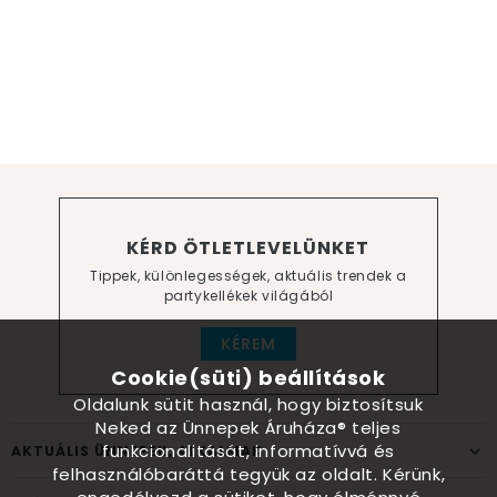
KÉRD ÖTLETLEVELÜNKET
Tippek, különlegességek, aktuális trendek a
partykellékek világából
KÉREM
Cookie(süti) beállítások
Oldalunk sütit használ, hogy biztosítsuk
Neked az Ünnepek Áruháza® teljes
funkcionalitását, informatívvá és
AKTUÁLIS ÜNNEPEK, ALKALMAK
felhasználóbaráttá tegyük az oldalt. Kérünk,