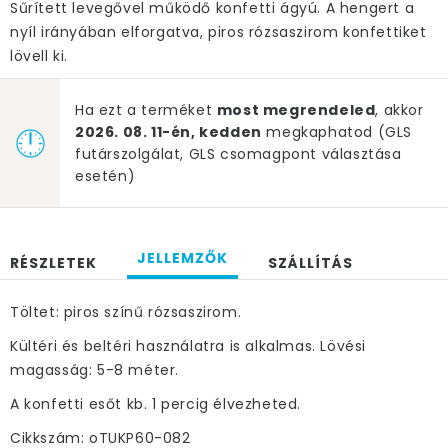
Sűrített levegővel működő konfetti ágyú. A hengert a
nyíl irányában elforgatva, piros rózsaszirom konfettiket
lövell ki.
Ha ezt a terméket
most megrendeled
, akkor
2026. 08. 11-én, kedden
megkaphatod (GLS
futárszolgálat, GLS csomagpont választása
esetén)
JELLEMZŐK
RÉSZLETEK
SZÁLLÍTÁS
Töltet: piros színű rózsaszirom.
Kültéri és beltéri használatra is alkalmas. Lövési
magasság: 5-8 méter.
A konfetti esőt kb. 1 percig élvezheted.
Cikkszám: oTUKP60-082