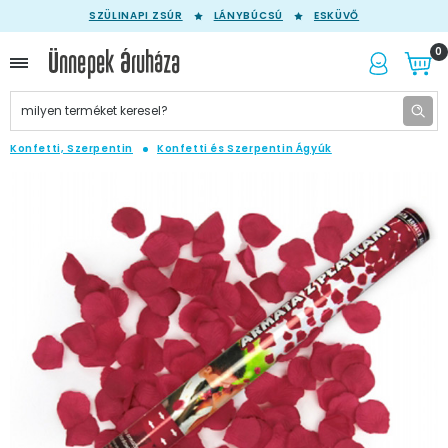
SZÜLINAPI ZSÚR
LÁNYBÚCSÚ
ESKÜVŐ
0
Konfetti, Szerpentin
Konfetti és Szerpentin Ágyúk