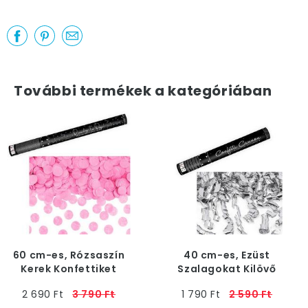
További termékek a kategóriában
60 cm-es, Rózsaszín
40 cm-es, Ezüst
Kerek Konfettiket
Szalagokat Kilövő
Kilövő Konfetti Ágyú
Konfetti Ágyú
2 690 Ft
3 790 Ft
1 790 Ft
2 590 Ft