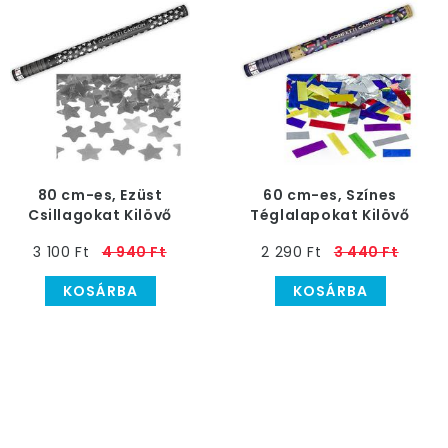
80 cm-es, Ezüst
60 cm-es, Színes
Csillagokat Kilövő
Téglalapokat Kilövő
Konfetti Ágyú
Konfetti Ágyú
3 100 Ft
4 940 Ft
2 290 Ft
3 440 Ft
KOSÁRBA
KOSÁRBA