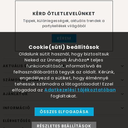
KÉRD ÖTLETLEVELÜNKET
Tippek, különlegességek, aktuális trendek a
partykellékek világából
KÉREM
Cookie(süti) beállítások
Oldalunk sütit használ, hogy biztosítsuk
Neked az Ünnepek Áruháza® teljes
funkcionalitását, informatívvá és
AKTUÁLIS ÜNNEPEK, ALKALMAK
felhasználóbaráttá tegyük az oldalt. Kérünk,
engedélyezd a sütiket, hogy élménnyé
SZÁMOS SZÜLINAP
tehessük számodra a látogatásodat! Ezzel
elfogadod az
Adatkezelési tájékoztatóban
AJÁNLATOK
foglaltakat.
INFORMÁCIÓ
ÖSSZES ELFOGADÁSA
ELÉRHETŐSÉG
RÉSZLETES BEÁLLÍTÁSOK