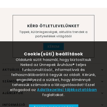
KÉRD ÖTLETLEVELÜNKET
Tippek, különlegességek, aktuális trendek a
partykellékek világából
KÉREM
Cookie(süti) beállítások
Oldalunk sütit használ, hogy biztosítsuk
Neked az Ünnepek Áruháza® teljes
funkcionalitását, informatívvá és
AKTUÁLIS ÜNNEPEK, ALKALMAK
felhasználóbaráttá tegyük az oldalt. Kérünk,
engedélyezd a sütiket, hogy élménnyé
SZÁMOS SZÜLINAP
tehessük számodra a látogatásodat! Ezzel
elfogadod az
Adatkezelési tájékoztatóban
AJÁNLATOK
foglaltakat.
INFORMÁCIÓ