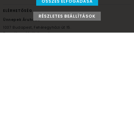
ÖSSZES ELFOGADÁSA
ELÉRHETŐSÉG
RÉSZLETES BEÁLLÍTÁSOK
Ünnepek Áruháza
1037
Budapest,
Fehéregyházi út 15.
Személyes átvételi pont
NYITVATARTÁS
Kedd - Péntek: 10:00 - 18:00
Szombat: 9:00 - 14:00
Hétfő, vasárnap: ZÁRVA
+36 30 984 6955
unnepekaruhaza@bwh.hu
UnnepekAruhaza
Ünnepek Áruháza © a partikellék specialista