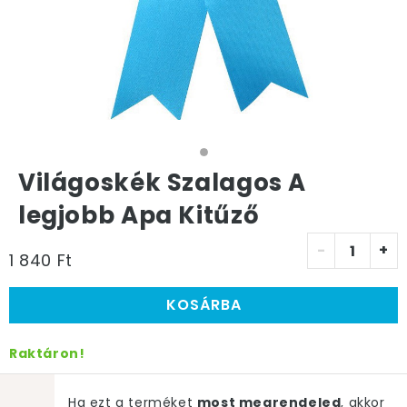
Világoskék Szalagos A
legjobb Apa Kitűző
-
+
1 840 Ft
KOSÁRBA
Raktáron!
Ha ezt a terméket
most megrendeled
, akkor