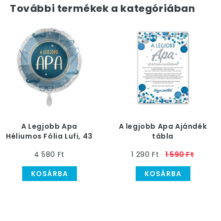
További termékek a kategóriában
A Legjobb Apa
A legjobb Apa Ajándék
Héliumos Fólia Lufi, 43
tábla
cm
4 580 Ft
1 290 Ft
1 590 Ft
KOSÁRBA
KOSÁRBA