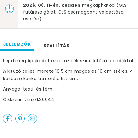
2026. 08. 11-én, kedden
megkaphatod (GLS
futárszolgálat, GLS csomagpont választása
esetén)
JELLEMZŐK
SZÁLLÍTÁS
Lepd meg Apukádat ezzel az kék színű kitűző ajándékkal.
A kitűző teljes mérete 16,5 cm magas és 10 cm széles. A
középső karika átmérője 5,7 cm.
Anyaga: textil és fém.
Cikkszám: mszk26644