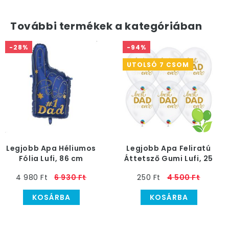
További termékek a kategóriában
-28%
-94%
UTOLSÓ 7 CSOM
Legjobb Apa Héliumos
Legjobb Apa Feliratú
Fólia Lufi, 86 cm
Áttetsző Gumi Lufi, 25
db, 28 cm
4 980 Ft
6 930 Ft
250 Ft
4 500 Ft
KOSÁRBA
KOSÁRBA