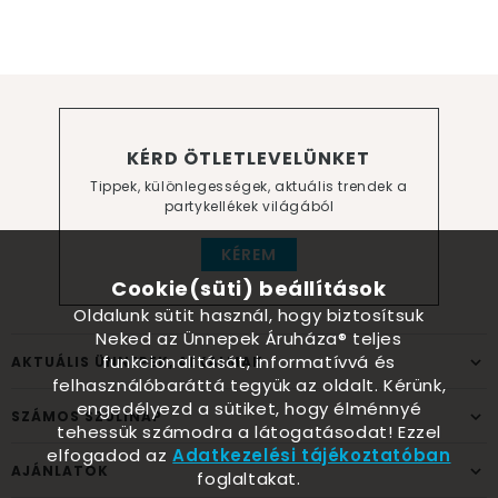
KÉRD ÖTLETLEVELÜNKET
Tippek, különlegességek, aktuális trendek a
partykellékek világából
KÉREM
Cookie(süti) beállítások
Oldalunk sütit használ, hogy biztosítsuk
Neked az Ünnepek Áruháza® teljes
funkcionalitását, informatívvá és
AKTUÁLIS ÜNNEPEK, ALKALMAK
felhasználóbaráttá tegyük az oldalt. Kérünk,
engedélyezd a sütiket, hogy élménnyé
SZÁMOS SZÜLINAP
tehessük számodra a látogatásodat! Ezzel
elfogadod az
Adatkezelési tájékoztatóban
AJÁNLATOK
foglaltakat.