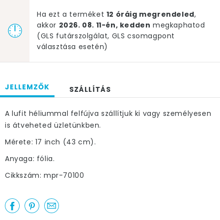
Ha ezt a terméket
12 óráig megrendeled
,
akkor
2026. 08. 11-én, kedden
megkaphatod
(GLS futárszolgálat, GLS csomagpont
választása esetén)
JELLEMZŐK
SZÁLLÍTÁS
A lufit héliummal felfújva szállítjuk ki vagy személyesen
is átveheted üzletünkben.
Mérete: 17 inch (43 cm).
Anyaga: fólia.
Cikkszám: mpr-70100