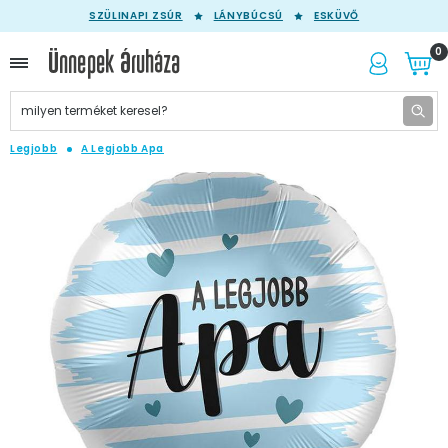
SZÜLINAPI ZSÚR
LÁNYBÚCSÚ
ESKÜVŐ
0
Legjobb
A Legjobb Apa