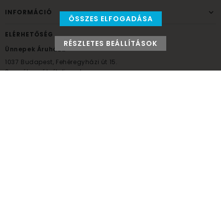
INFORMÁCIÓ
ÖSSZES ELFOGADÁSA
ELÉRHETŐSÉG
RÉSZLETES BEÁLLÍTÁSOK
Ünnepek Áruháza
1037
Budapest,
Fehéregyházi út 15.
Személyes átvételi pont
NYITVATARTÁS
Kedd - Péntek: 10:00 - 18:00
Szombat: 9:00 - 14:00
Hétfő, vasárnap: ZÁRVA
+36 30 984 6955
unnepekaruhaza@bwh.hu
UnnepekAruhaza
Ünnepek Áruháza © a partikellék specialista