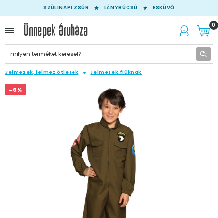
SZÜLINAPI ZSÚR
LÁNYBÚCSÚ
ESKÜVŐ
0
Jelmezek, jelmez ötletek
Jelmezek fiúknak
-6%