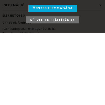
INFORMÁCIÓ
ÖSSZES ELFOGADÁSA
ELÉRHETŐSÉG
RÉSZLETES BEÁLLÍTÁSOK
Ünnepek Áruháza
1037
Budapest,
Fehéregyházi út 15.
Személyes átvételi pont
NYITVATARTÁS
Kedd - Péntek: 10:00 - 18:00
Szombat: 9:00 - 14:00
Hétfő, vasárnap: ZÁRVA
+36 30 984 6955
unnepekaruhaza@bwh.hu
UnnepekAruhaza
Ünnepek Áruháza © a partikellék specialista