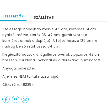
JELLEMZŐK
SZÁLLÍTÁS
Szélessége hónaljban mérve 44 cm, karhossz 61 cm
nyaktól mérve. Derék 36-42 cm, gumírozott (a
körméret ennek a duplája). A teljes hossza 129 cm. A
nadrág belső szárhossza 64 cm.
Kiegészítő adatok: állógalléros overál, zippzáros 42 cm
hosszan, csuklónál, bokánál és a derekánál gumírozott.
Anyaga: poliészter.
A jelmez NEM tartalmazza: cipő.
Cikkszám: t82294