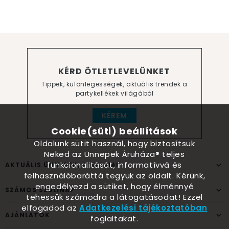
KÉRD ÖTLETLEVELÜNKET
Tippek, különlegességek, aktuális trendek a
partykellékek világából
KÉREM
Cookie(süti) beállítások
Oldalunk sütit használ, hogy biztosítsuk
Neked az Ünnepek Áruháza® teljes
funkcionalitását, informatívvá és
AKTUÁLIS ÜNNEPEK, ALKALMAK
felhasználóbaráttá tegyük az oldalt. Kérünk,
engedélyezd a sütiket, hogy élménnyé
SZÁMOS SZÜLINAP
tehessük számodra a látogatásodat! Ezzel
elfogadod az
Adatkezelési tájékoztatóban
AJÁNLATOK
foglaltakat.