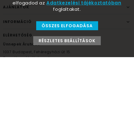
elfogadod az
Adatkezelési tájékoztatóban
AJÁNLATOK
foglaltakat.
INFORMÁCIÓ
ÖSSZES ELFOGADÁSA
ELÉRHETŐSÉG
RÉSZLETES BEÁLLÍTÁSOK
Ünnepek Áruháza
1037
Budapest,
Fehéregyházi út 15.
Személyes átvételi pont
NYITVATARTÁS
Kedd - Péntek: 10:00 - 18:00
Szombat: 9:00 - 14:00
Hétfő, vasárnap: ZÁRVA
+36 30 984 6955
unnepekaruhaza@bwh.hu
UnnepekAruhaza