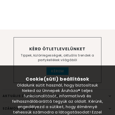
KÉRD ÖTLETLEVELÜNKET
Tippek, különlegességek, aktuális trendek a
partykellékek világából
KÉREM
Cookie(süti) beállítások
Oldalunk sütit használ, hogy biztosítsuk
Neked az Ünnepek Áruháza® teljes
funkcionalitását, informatívvá és
AKTUÁLIS ÜNNEPEK, ALKALMAK
felhasználóbaráttá tegyük az oldalt. Kérünk,
engedélyezd a sütiket, hogy élménnyé
SZÁMOS SZÜLINAP
tehessük számodra a látogatásodat! Ezzel