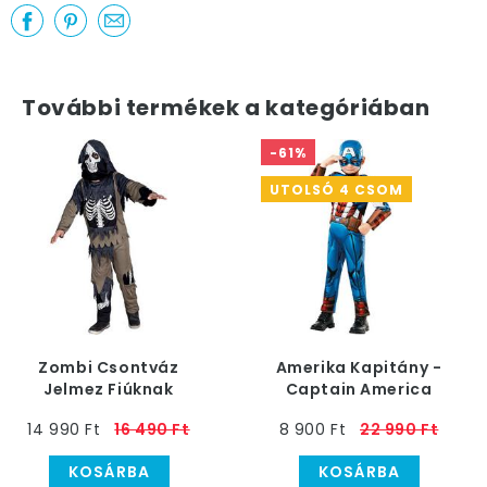
További termékek a kategóriában
-61%
UTOLSÓ 4 CSOM
Zombi Csontváz
Amerika Kapitány -
Jelmez Fiúknak
Captain America
Jelmez Gyerekeknek
14 990 Ft
16 490 Ft
8 900 Ft
22 990 Ft
KOSÁRBA
KOSÁRBA