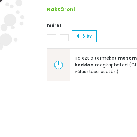
Raktáron!
méret
4-6 év
Ha ezt a terméket
most m
kedden
megkaphatod (GLS
választása esetén)