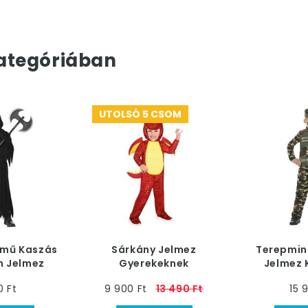
ategóriában
UTOLSÓ 5 CSOM
emű Kaszás
Sárkány Jelmez
Terepmin
n Jelmez
Gyerekeknek
Jelmez 
eknek
0 Ft
9 900 Ft
13 490 Ft
15 