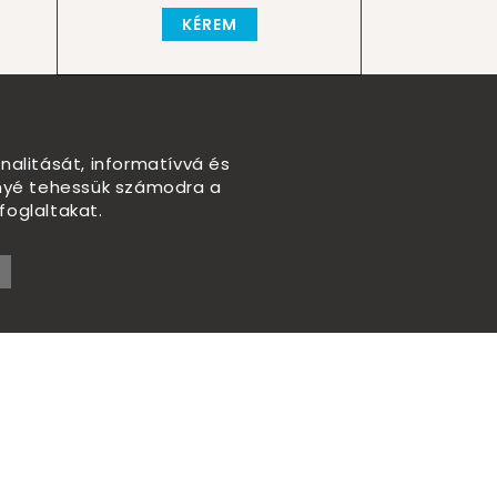
KÉREM
nalitását, informatívvá és
nnyé tehessük számodra a
foglaltakat.