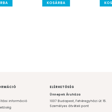
RBA
KOSÁRBA
KO
ORMÁCIÓ
ELÉRHETŐSÉG
F
Ünnepek Áruháza
lítási információ
1037
Budapest,
Fehéregyházi út 15.
Személyes átvételi pont
hetőség