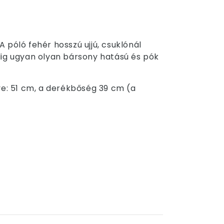
A póló fehér hosszú ujjú, csuklónál
edig ugyan olyan bársony hatású és pók
ve: 51 cm, a derékbőség 39 cm (a