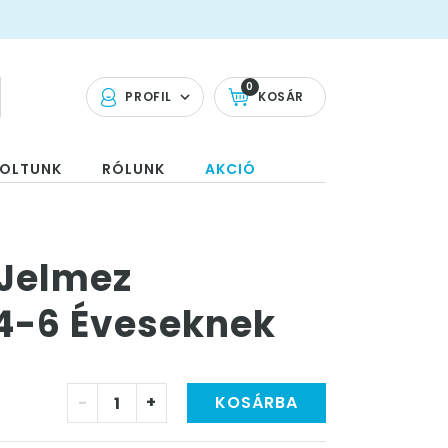
0
PROFIL
KOSÁR
OLTUNK
RÓLUNK
AKCIÓ
 Jelmez
4-6 Éveseknek
-
+
KOSÁRBA