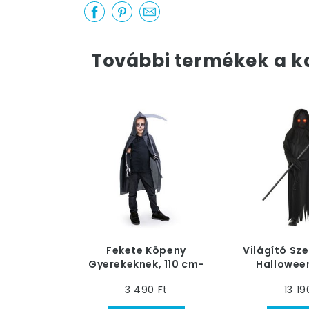
További termékek a k
Fekete Köpeny
Világító Sz
Gyerekeknek, 110 cm-
Hallowee
es
Gyerek
3 490 Ft
13 19