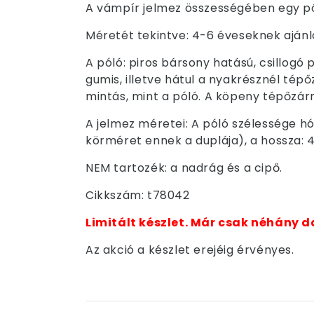
A vámpír jelmez összességében egy pó
Méretét tekintve: 4-6 éveseknek ajánl
A póló: piros bársony hatású, csillogó 
gumis, illetve hátul a nyakrésznél tép
mintás, mint a póló. A köpeny tépőzárra
A jelmez méretei: A póló szélessége h
körméret ennek a duplája), a hossza: 
NEM tartozék: a nadrág és a cipő.
Cikkszám: t78042
Limitált készlet. Már csak néhány d
Az akció a készlet erejéig érvényes.