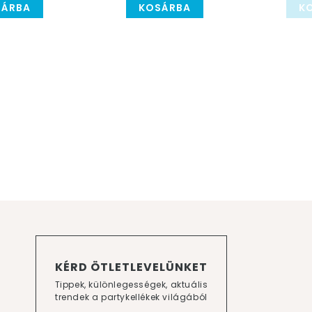
SÁRBA
KOSÁRBA
K
KÉRD ÖTLETLEVELÜNKET
Tippek, különlegességek, aktuális
trendek a partykellékek világából