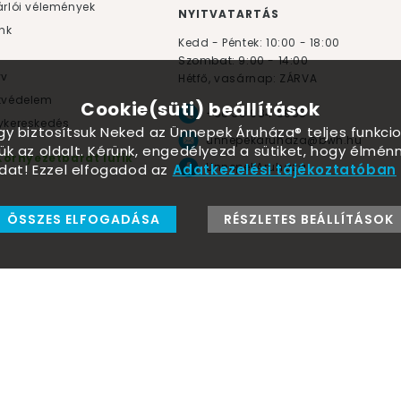
rlói vélemények
NYITVATARTÁS
nk
Kedd - Péntek: 10:00 - 18:00
Szombat: 9:00 - 14:00
yv
Hétfő, vasárnap: ZÁRVA
tvédelem
Cookie(süti) beállítások
+36 30 984 6955
kereskedés
ogy biztosítsuk Neked az Ünnepek Áruháza® teljes funkcio
unnepekaruhaza@bwh.hu
ük az oldalt. Kérünk, engedélyezd a sütiket, hogy élmé
Környezetbarát lufik
UnnepekAruhaza
dat! Ezzel elfogadod az
Adatkezelési tájékoztatóban
ÖSSZES ELFOGADÁSA
RÉSZLETES BEÁLLÍTÁSOK