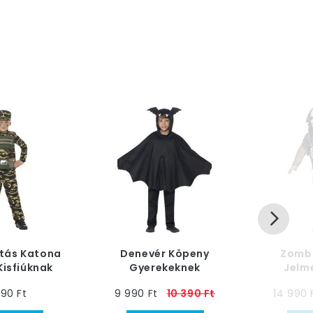
tás Katona
Denevér Köpeny
Zombi
Kisfiúknak
Gyerekeknek
Jelm
990 Ft
9 990 Ft
10 390 Ft
14 990 