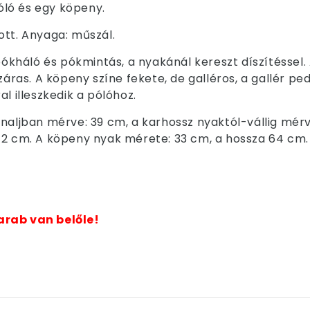
ló és egy köpeny.
ott. Anyaga: műszál.
pókháló és pókmintás, a nyakánál kereszt díszítéssel. 
őzáras. A köpeny színe fekete, de galléros, a gallér p
l illeszkedik a pólóhoz.
ónaljban mérve: 39 cm, a karhossz nyaktól-vállig mér
42 cm. A köpeny nyak mérete: 33 cm, a hossza 64 cm.
arab van belőle!