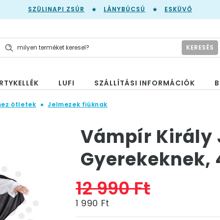
SZÜLINAPI ZSÚR
LÁNYBÚCSÚ
ESKÜVŐ
KERESÉS
RTYKELLÉK
LUFI
SZÁLLÍTÁSI INFORMÁCIÓK
B
mez ötletek
Jelmezek fiúknak
Vámpír Király
Gyerekeknek, 
12 990 Ft
1 990 Ft