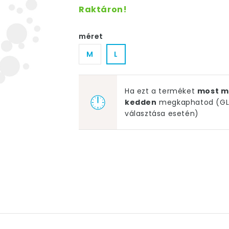
Raktáron!
méret
M
L
Ha ezt a terméket
most m
kedden
megkaphatod (GLS
választása esetén)