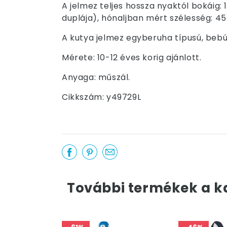
A jelmez teljes hossza nyaktól bokáig:
duplája), hónaljban mért szélesség: 45 
A kutya jelmez egyberuha típusú, bebúj
Mérete: 10-12 éves korig ajánlott.
Anyaga: műszál.
Cikkszám: y49729L
További termékek a k