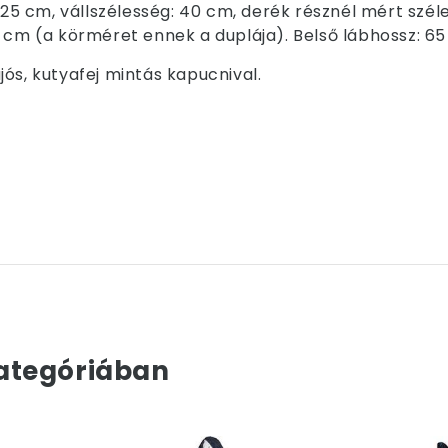
 125 cm, vállszélesség: 40 cm, derék résznél mért sz
cm (a körméret ennek a duplája). Belső lábhossz: 65 c
ós, kutyafej mintás kapucnival.
ategóriában