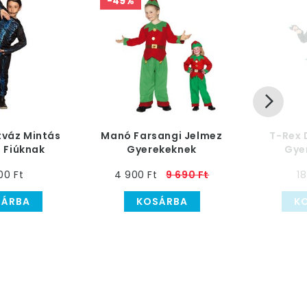
-49%
tváz Mintás
Manó Farsangi Jelmez
T-Rex 
 Fiúknak
Gyerekeknek
Gye
00 Ft
4 900 Ft
9 690 Ft
18
SÁRBA
KOSÁRBA
K