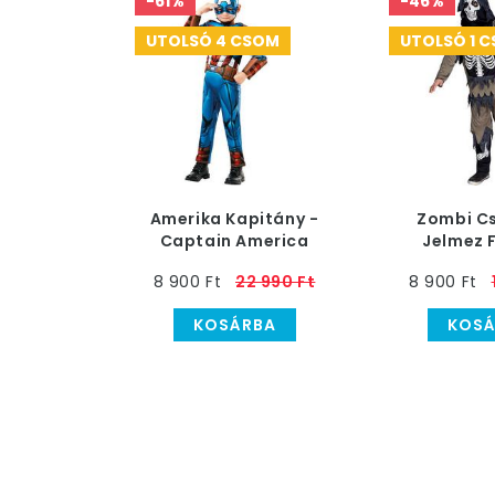
-61%
-46%
UTOLSÓ 4 CSOM
UTOLSÓ 1 
Amerika Kapitány -
Zombi C
Captain America
Jelmez 
Jelmez Gyerekeknek
8 900 Ft
22 990 Ft
8 900 Ft
KOSÁRBA
KOSÁ