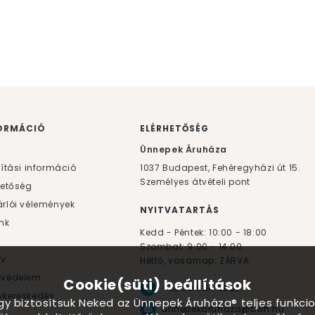
ORMÁCIÓ
ELÉRHETŐSÉG
F
Ünnepek Áruháza
lítási információ
1037
Budapest,
Fehéregyházi út 15.
Személyes átvételi pont
hetőség
rlói vélemények
NYITVATARTÁS
nk
Kedd - Péntek: 10:00 - 18:00
Szombat: 9:00 - 14:00
yv
Hétfő, vasárnap: ZÁRVA
tvédelem
Cookie(süti) beállítások
+36 30 984 6955
kereskedés
ogy biztosítsuk Neked az Ünnepek Áruháza® teljes funkcio
unnepekaruhaza@bwh.hu