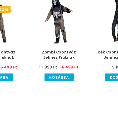
CSOM
sontváz
Zombi Csontváz
Kék Cson
Fiúknak
Jelmez Fiúknak
Jelmez
16 490 Ft
14 990 Ft
16 490 Ft
9 1
RBA
KOSÁRBA
KO