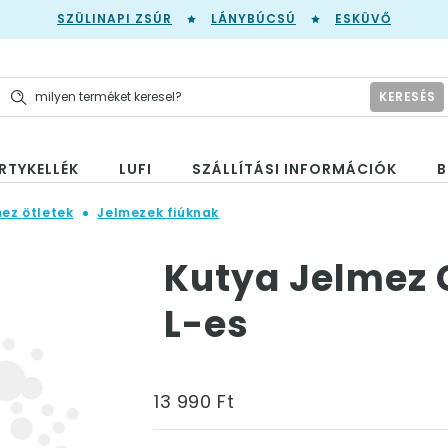
SZÜLINAPI ZSÚR
LÁNYBÚCSÚ
ESKÜVŐ
KERESÉS
RTYKELLÉK
LUFI
SZÁLLÍTÁSI INFORMÁCIÓK
B
mez ötletek
Jelmezek fiúknak
Kutya Jelmez 
L-es
13 990 Ft