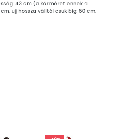
élesség: 43 cm (a körméret ennek a
m, ujj hossza válltól csuklóig: 60 cm.