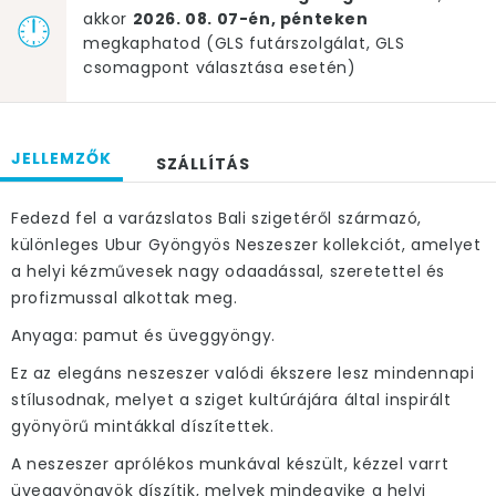
akkor
2026. 08. 07-én, pénteken
megkaphatod (GLS futárszolgálat, GLS
csomagpont választása esetén)
JELLEMZŐK
SZÁLLÍTÁS
Fedezd fel a varázslatos Bali szigetéről származó,
különleges Ubur Gyöngyös Neszeszer kollekciót, amelyet
a helyi kézművesek nagy odaadással, szeretettel és
profizmussal alkottak meg.
Anyaga: pamut és üveggyöngy.
Ez az elegáns neszeszer valódi ékszere lesz mindennapi
stílusodnak, melyet a sziget kultúrájára által inspirált
gyönyörű mintákkal díszítettek.
A neszeszer aprólékos munkával készült, kézzel varrt
üveggyöngyök díszítik, melyek mindegyike a helyi