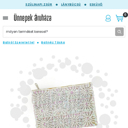
SZÜLINAPI ZSÚR
LÁNYBÚCSÚ
ESKÜVŐ
0
Baliról Szeretettel
Balinéz Táska