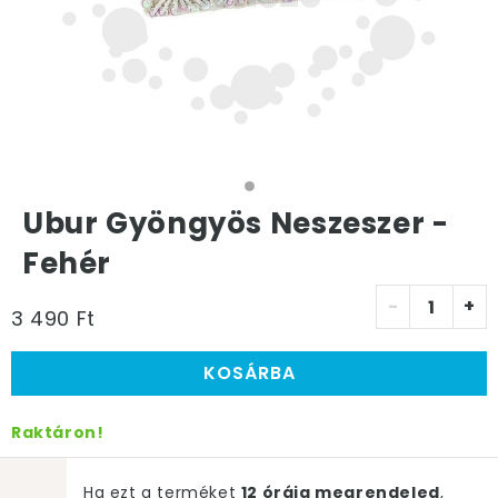
Ubur Gyöngyös Neszeszer -
Fehér
-
+
3 490 Ft
KOSÁRBA
Raktáron!
Ha ezt a terméket
12 óráig megrendeled
,