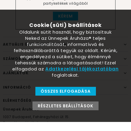
partykellékek világából
KÉREM
Cookie(süti) beállítások
Oldalunk sütit használ, hogy biztosítsuk
Neked az Ünnepek Áruháza® teljes
funkcionalitását, informatívvá és
AKTUÁLIS ÜNNEPEK, ALKALMAK
felhasználóbaráttá tegyük az oldalt. Kérünk,
engedélyezd a sütiket, hogy élménnyé
SZÁMOS SZÜLINAP
tehessük számodra a látogatásodat! Ezzel
elfogadod az
Adatkezelési tájékoztatóban
AJÁNLATOK
foglaltakat.
INFORMÁCIÓ
ÖSSZES ELFOGADÁSA
ELÉRHETŐSÉG
RÉSZLETES BEÁLLÍTÁSOK
Ünnepek Áruháza
1037
Budapest,
Fehéregyházi út 15.
Személyes átvételi pont