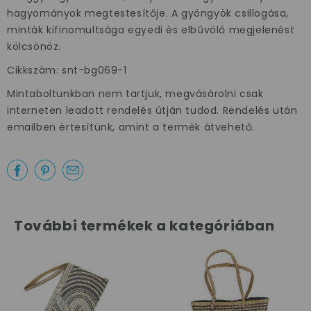
×
hagyományok megtestesítője. A gyöngyök csillogása,
minták kifinomultsága egyedi és elbűvölő megjelenést
kölcsönöz.
Cikkszám: snt-bg069-1
Mintaboltunkban nem tartjuk, megvásárolni csak
Az első
interneten leadott rendelés útján tudod. Rendelés után
emailben értesítünk, amint a termék átvehető.
vásárlásodhoz
szeretnénk
kedveskedni egy
10%-os
kuponnal.
További termékek a kategóriában