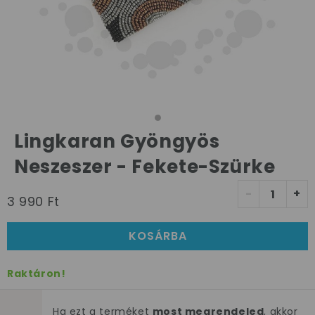
Lingkaran Gyöngyös
Neszeszer - Fekete-Szürke
-
+
3 990 Ft
KOSÁRBA
Raktáron!
Ha ezt a terméket
most megrendeled
, akkor