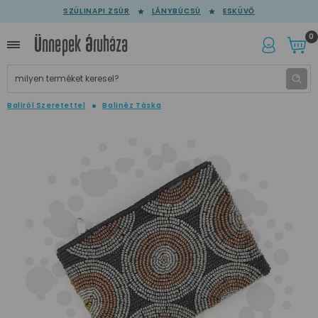
SZÜLINAPI ZSÚR
LÁNYBÚCSÚ
ESKÜVŐ
0
Baliról Szeretettel
Balinéz Táska