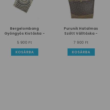
Bergelombang
Purunik Hatalmas
Gyöngyös Kistáska -
Szőtt Válltáska -
Krém
Fekete-Natúr
5 900 Ft
7 900 Ft
KOSÁRBA
KOSÁRBA