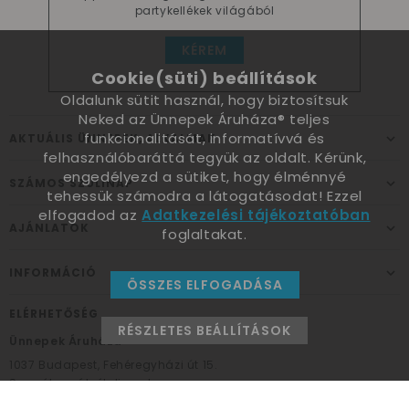
partykellékek világából
KÉREM
Cookie(süti) beállítások
Oldalunk sütit használ, hogy biztosítsuk
Neked az Ünnepek Áruháza® teljes
funkcionalitását, informatívvá és
AKTUÁLIS ÜNNEPEK, ALKALMAK
felhasználóbaráttá tegyük az oldalt. Kérünk,
engedélyezd a sütiket, hogy élménnyé
SZÁMOS SZÜLINAP
tehessük számodra a látogatásodat! Ezzel
elfogadod az
Adatkezelési tájékoztatóban
AJÁNLATOK
foglaltakat.
INFORMÁCIÓ
ÖSSZES ELFOGADÁSA
ELÉRHETŐSÉG
RÉSZLETES BEÁLLÍTÁSOK
Ünnepek Áruháza
1037
Budapest,
Fehéregyházi út 15.
Személyes átvételi pont