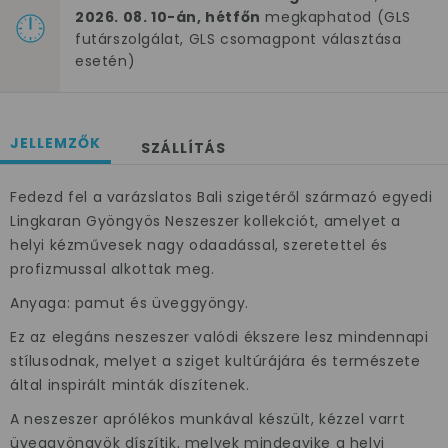
2026. 08. 10-án, hétfőn
megkaphatod (GLS
futárszolgálat, GLS csomagpont választása
esetén)
JELLEMZŐK
SZÁLLÍTÁS
Fedezd fel a varázslatos Bali szigetéről származó egyedi
Lingkaran Gyöngyös Neszeszer kollekciót, amelyet a
helyi kézművesek nagy odaadással, szeretettel és
profizmussal alkottak meg.
Anyaga: pamut és üveggyöngy.
Ez az elegáns neszeszer valódi ékszere lesz mindennapi
stílusodnak, melyet a sziget kultúrájára és természete
által inspirált minták díszítenek.
A neszeszer aprólékos munkával készült, kézzel varrt
üveggyöngyök díszítik, melyek mindegyike a helyi