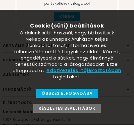
partykellékek világából
KÉREM
Cookie(süti) beállítások
Oldalunk sütit használ, hogy biztosítsuk
Neked az Ünnepek Áruháza® teljes
funkcionalitását, informatívvá és
AKTUÁLIS ÜNNEPEK, ALKALMAK
felhasználóbaráttá tegyük az oldalt. Kérünk,
engedélyezd a sütiket, hogy élménnyé
SZÁMOS SZÜLINAP
tehessük számodra a látogatásodat! Ezzel
elfogadod az
Adatkezelési tájékoztatóban
AJÁNLATOK
foglaltakat.
INFORMÁCIÓ
ÖSSZES ELFOGADÁSA
ELÉRHETŐSÉG
RÉSZLETES BEÁLLÍTÁSOK
Ünnepek Áruháza
1037
Budapest,
Fehéregyházi út 15.
Személyes átvételi pont