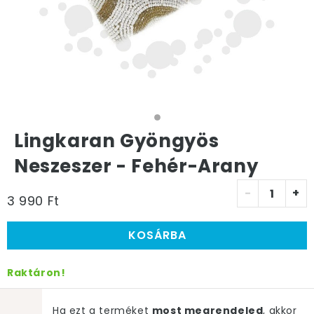
Lingkaran Gyöngyös
Neszeszer - Fehér-Arany
-
+
3 990 Ft
KOSÁRBA
Raktáron!
Ha ezt a terméket
most megrendeled
, akkor