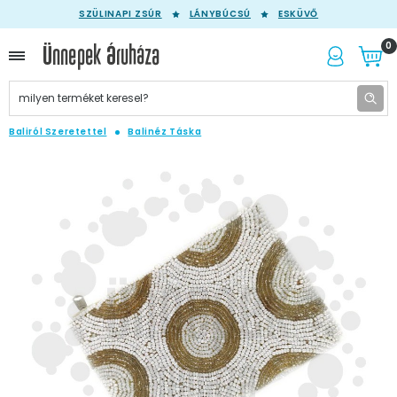
SZÜLINAPI ZSÚR
LÁNYBÚCSÚ
ESKÜVŐ
0
Baliról Szeretettel
Balinéz Táska