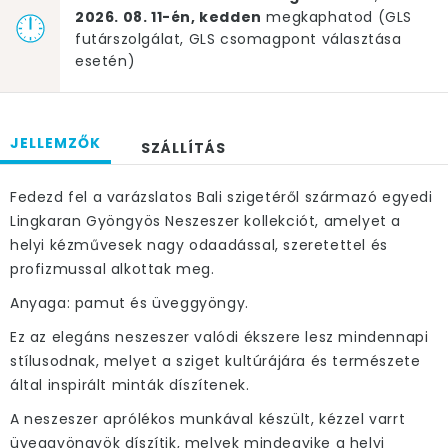
2026. 08. 11-én, kedden
megkaphatod (GLS
futárszolgálat, GLS csomagpont választása
esetén)
JELLEMZŐK
SZÁLLÍTÁS
Fedezd fel a varázslatos Bali szigetéről származó egyedi
Lingkaran Gyöngyös Neszeszer kollekciót, amelyet a
helyi kézművesek nagy odaadással, szeretettel és
profizmussal alkottak meg.
Anyaga: pamut és üveggyöngy.
Ez az elegáns neszeszer valódi ékszere lesz mindennapi
stílusodnak, melyet a sziget kultúrájára és természete
által inspirált minták díszítenek.
A neszeszer aprólékos munkával készült, kézzel varrt
üveggyöngyök díszítik, melyek mindegyike a helyi