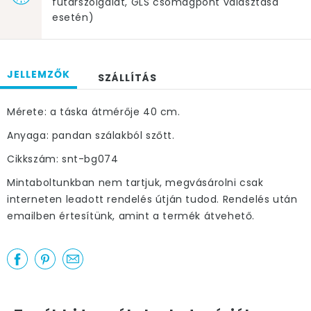
futárszolgálat, GLS csomagpont választása
esetén)
JELLEMZŐK
SZÁLLÍTÁS
Mérete: a táska átmérője 40 cm.
Anyaga: pandan szálakból szőtt.
Cikkszám: snt-bg074
Mintaboltunkban nem tartjuk, megvásárolni csak
interneten leadott rendelés útján tudod. Rendelés után
emailben értesítünk, amint a termék átvehető.