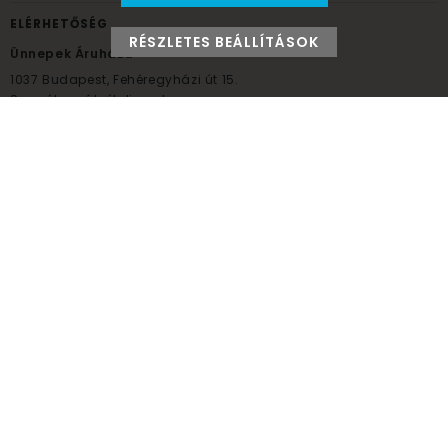
ELÉRHETŐSÉG
RÉSZLETES BEÁLLÍTÁSOK
Ünnepek Áruháza
1037
Budapest,
Fehéregyházi út 15.
Személyes átvételi pont
NYITVATARTÁS
Kedd - Péntek: 10:00 - 18:00
Szombat: 9:00 - 14:00
Hétfő, vasárnap: ZÁRVA
+36 30 984 6955
unnepekaruhaza@bwh.hu
UnnepekAruhaza
Ünnepek Áruháza © a partikellék specialista