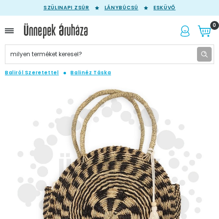
SZÜLINAPI ZSÚR
LÁNYBÚCSÚ
ESKÜVŐ
0
Baliról Szeretettel
Balinéz Táska