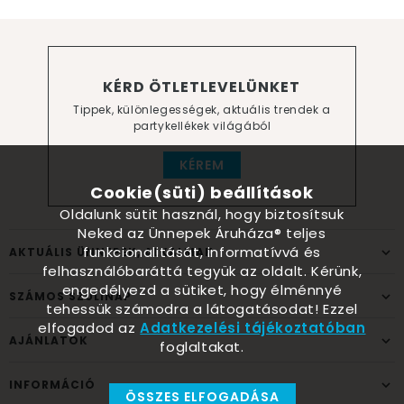
KÉRD ÖTLETLEVELÜNKET
Tippek, különlegességek, aktuális trendek a
partykellékek világából
KÉREM
Cookie(süti) beállítások
Oldalunk sütit használ, hogy biztosítsuk
Neked az Ünnepek Áruháza® teljes
funkcionalitását, informatívvá és
AKTUÁLIS ÜNNEPEK, ALKALMAK
felhasználóbaráttá tegyük az oldalt. Kérünk,
engedélyezd a sütiket, hogy élménnyé
SZÁMOS SZÜLINAP
tehessük számodra a látogatásodat! Ezzel
elfogadod az
Adatkezelési tájékoztatóban
AJÁNLATOK
foglaltakat.
INFORMÁCIÓ
ÖSSZES ELFOGADÁSA