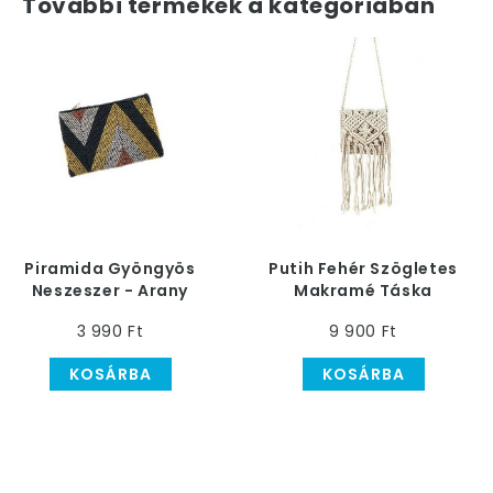
További termékek a kategóriában
Piramida Gyöngyös
Putih Fehér Szögletes
Neszeszer - Arany
Makramé Táska
Rojtokkal
3 990 Ft
9 900 Ft
KOSÁRBA
KOSÁRBA