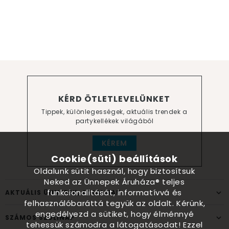
KÉRD ÖTLETLEVELÜNKET
Tippek, különlegességek, aktuális trendek a
partykellékek világából
KÉREM
Cookie(süti) beállítások
Oldalunk sütit használ, hogy biztosítsuk
Neked az Ünnepek Áruháza® teljes
funkcionalitását, informatívvá és
AKTUÁLIS ÜNNEPEK, ALKALMAK
felhasználóbaráttá tegyük az oldalt. Kérünk,
engedélyezd a sütiket, hogy élménnyé
SZÁMOS SZÜLINAP
tehessük számodra a látogatásodat! Ezzel