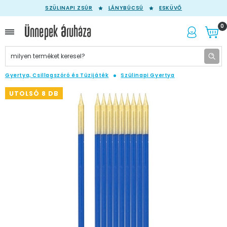
SZÜLINAPI ZSÚR
LÁNYBÚCSÚ
ESKÜVŐ
0
Gyertya, Csillagszóró és Tüzijáték
Szülinapi Gyertya
UTOLSÓ 8 DB