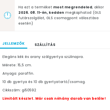
Ha ezt a terméket
most megrendeled
, akkor
2026. 08. 11-én, kedden
megkaphatod (GLS
futárszolgálat, GLS csomagpont választása
esetén)
JELLEMZŐK
SZÁLLÍTÁS
Elegáns kék és arany szálgyertya szülinapra.
Mérete: 15,5 cm.
Anyaga: paraffin.
10 db gyertya és 10 db gyertyatartó/csomag.
Cikkszám: gi50592
Limitált készlet. Már csak néhány darab van belőle!