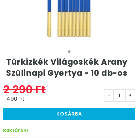
Türkizkék Világoskék Arany
Szülinapi Gyertya - 10 db-os
2 290 Ft
-
+
1 490 Ft
KOSÁRBA
Raktáron!