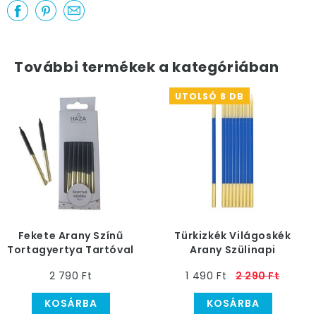
További termékek a kategóriában
UTOLSÓ 8 DB
Fekete Arany Színű
Türkizkék Világoskék
Tortagyertya Tartóval
Arany Szülinapi
- 16 db-os
Gyertya
2 790 Ft
1 490 Ft
2 290 Ft
KOSÁRBA
KOSÁRBA