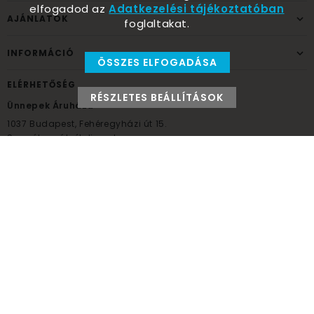
elfogadod az
Adatkezelési tájékoztatóban
AJÁNLATOK
foglaltakat.
INFORMÁCIÓ
ÖSSZES ELFOGADÁSA
ELÉRHETŐSÉG
RÉSZLETES BEÁLLÍTÁSOK
Ünnepek Áruháza
1037
Budapest,
Fehéregyházi út 15.
Személyes átvételi pont
NYITVATARTÁS
Kedd - Péntek: 10:00 - 18:00
Szombat: 9:00 - 14:00
Hétfő, vasárnap: ZÁRVA
+36 30 984 6955
unnepekaruhaza@bwh.hu
UnnepekAruhaza