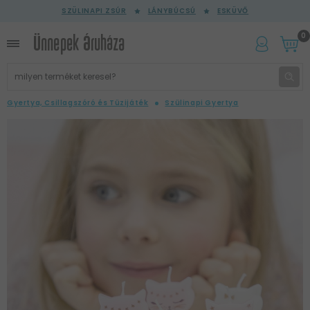
SZÜLINAPI ZSÚR
LÁNYBÚCSÚ
ESKÜVŐ
0
Gyertya, Csillagszóró és Tüzijáték
Szülinapi Gyertya