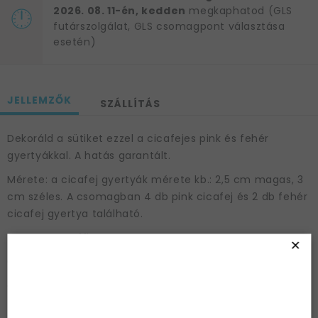
2026. 08. 11-én, kedden
megkaphatod (GLS
futárszolgálat, GLS csomagpont választása
esetén)
JELLEMZŐK
SZÁLLÍTÁS
Dekoráld a sütiket ezzel a cicafejes pink és fehér
gyertyákkal. A hatás garantált.
Mérete: a cicafej gyertyák mérete kb.: 2,5 cm magas, 3
cm széles. A csomagban 4 db pink cicafej és 2 db fehér
cicafej gyertya található.
Anyaga: paraffin.
×
6 db gyertya/csomag.
Cikkszám: oSCS-4