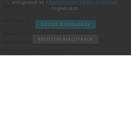
elfogadod az
Adatkezelési tájékoztatóban
AJÁNLATOK
foglaltakat.
INFORMÁCIÓ
ÖSSZES ELFOGADÁSA
ELÉRHETŐSÉG
RÉSZLETES BEÁLLÍTÁSOK
Ünnepek Áruháza
1037
Budapest,
Fehéregyházi út 15.
Személyes átvételi pont
NYITVATARTÁS
Kedd - Péntek: 10:00 - 18:00
Szombat: 9:00 - 14:00
Hétfő, vasárnap: ZÁRVA
+36 30 984 6955
unnepekaruhaza@bwh.hu
UnnepekAruhaza