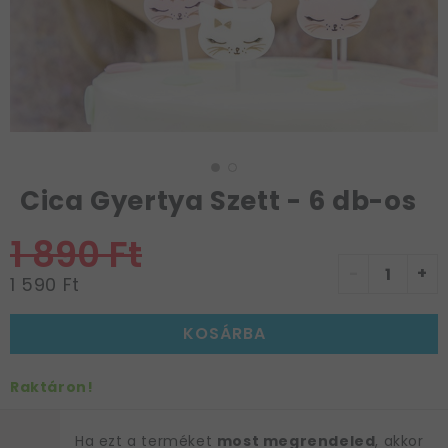
Cica Gyertya Szett - 6 db-os
1 890 Ft
-
+
1 590 Ft
KOSÁRBA
Raktáron!
Ha ezt a terméket
most megrendeled
, akkor