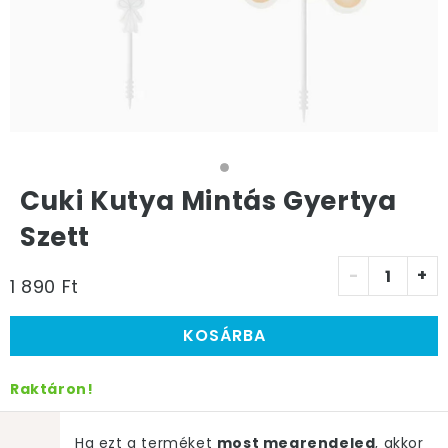
Cuki Kutya Mintás Gyertya
Szett
-
+
1 890 Ft
KOSÁRBA
Raktáron!
Ha ezt a terméket
most megrendeled
, akkor