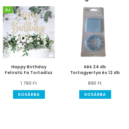
ÚJ
Happy Birthday
Kék 24 db
Feliratú Fa Tortadísz
Tortagyertya és 12 db
Szülinapra
Tartó
1 790 Ft
890 Ft
KOSÁRBA
KOSÁRBA