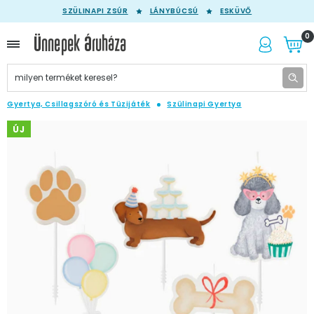
SZÜLINAPI ZSÚR
LÁNYBÚCSÚ
ESKÜVŐ
0
Gyertya, Csillagszóró és Tüzijáték
Szülinapi Gyertya
ÚJ