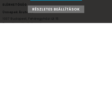
ELÉRHETŐSÉG
RÉSZLETES BEÁLLÍTÁSOK
Ünnepek Áruháza
1037
Budapest,
Fehéregyházi út 15.
Személyes átvételi pont
NYITVATARTÁS
Kedd - Péntek: 10:00 - 18:00
Szombat: 9:00 - 14:00
Hétfő, vasárnap: ZÁRVA
+36 30 984 6955
unnepekaruhaza@bwh.hu
UnnepekAruhaza
Ünnepek Áruháza © a partikellék specialista