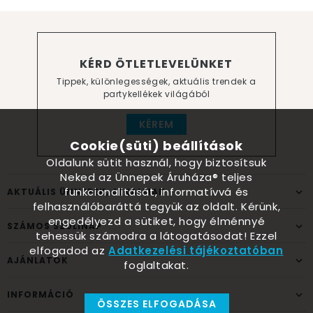
KÉRD ÖTLETLEVELÜNKET
Tippek, különlegességek, aktuális trendek a
partykellékek világából
KÉREM
Cookie(süti) beállítások
Oldalunk sütit használ, hogy biztosítsuk
Neked az Ünnepek Áruháza® teljes
funkcionalitását, informatívvá és
AKTUÁLIS ÜNNEPEK, ALKALMAK
felhasználóbaráttá tegyük az oldalt. Kérünk,
engedélyezd a sütiket, hogy élménnyé
SZÁMOS SZÜLINAP
tehessük számodra a látogatásodat! Ezzel
elfogadod az
Adatkezelési tájékoztatóban
AJÁNLATOK
foglaltakat.
INFORMÁCIÓ
ÖSSZES ELFOGADÁSA