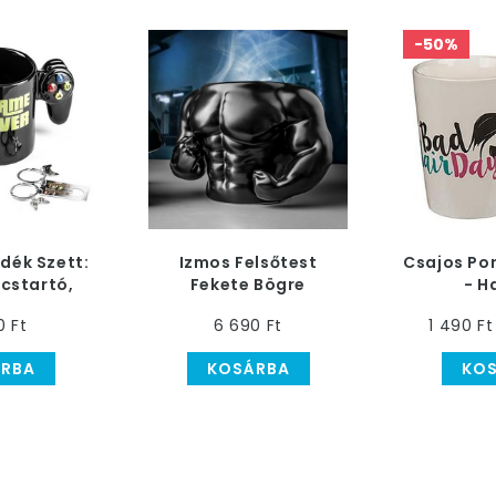
-50%
dék Szett:
Izmos Felsőtest
Csajos Po
lcstartó,
Fekete Bögre
- H
tét
0 Ft
6 690 Ft
1 490 Ft
RBA
KOSÁRBA
KO