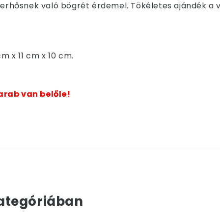
uperhősnek való bögrét érdemel. Tökéletes ajándék a 
cm x 11 cm x 10 cm.
arab van belőle!
ategóriában