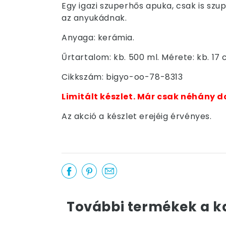
Egy igazi szuperhős apuka, csak is sz
az anyukádnak.
Anyaga: kerámia.
Űrtartalom: kb. 500 ml. Mérete: kb. 17 
Cikkszám: bigyo-oo-78-8313
Limitált készlet. Már csak néhány d
Az akció a készlet erejéig érvényes.
További termékek a k