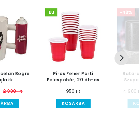
ÚJ
-43%
rcelán Bögre
Piros Fehér Parti
Batar
ajlakk
Felespohár, 20 db-os
Szupe
2 990 Ft
950 Ft
4 900 
SÁRBA
KOSÁRBA
K