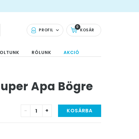
0
PROFIL
KOSÁR
OLTUNK
RÓLUNK
AKCIÓ
zuper Apa Bögre
-
+
KOSÁRBA