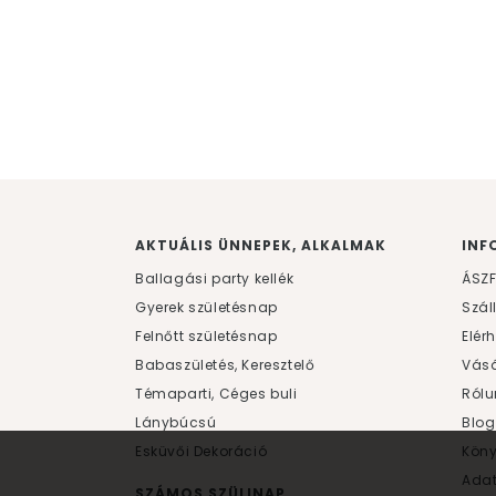
AKTUÁLIS ÜNNEPEK, ALKALMAK
INF
Ballagási party kellék
ÁSZ
Gyerek születésnap
Szál
Felnőtt születésnap
Elér
Babaszületés, Keresztelő
Vásá
Témaparti, Céges buli
Rólu
Lánybúcsú
Blog
Esküvői Dekoráció
Kön
Ada
SZÁMOS SZÜLINAP