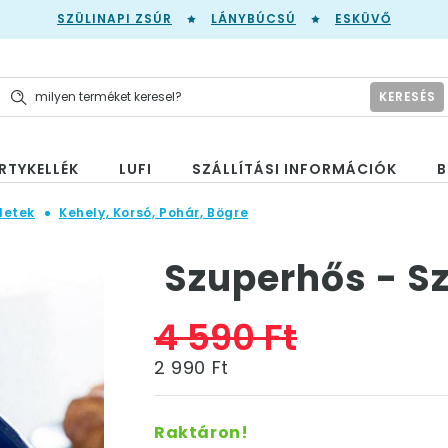
SZÜLINAPI ZSÚR
LÁNYBÚCSÚ
ESKÜVŐ
KERESÉS
RTYKELLÉK
LUFI
SZÁLLÍTÁSI INFORMÁCIÓK
B
letek
Kehely, Korsó, Pohár, Bögre
Szuperhős - S
4 590 Ft
2 990 Ft
Raktáron!