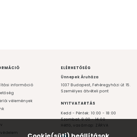
ORMÁCIÓ
ELÉRHETŐSÉG
F
Ünnepek Áruháza
lítási információ
1037
Budapest,
Fehéregyházi út 15.
Személyes átvételi pont
hetőség
rlói vélemények
NYITVATARTÁS
nk
Kedd - Péntek: 10:00 - 18:00
Szombat: 9:00 - 14:00
yv
Hétfő, vasárnap: ZÁRVA
tvédelem
Cookie(süti) beállítások