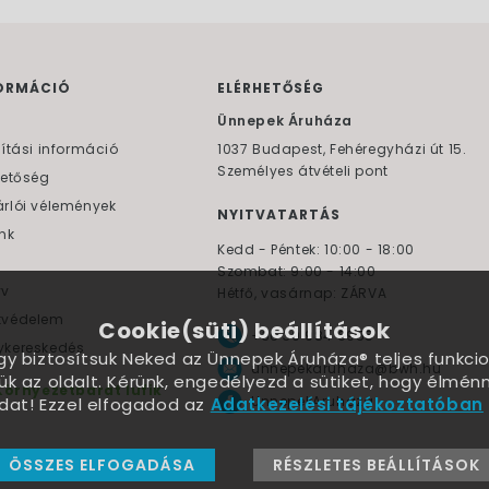
ORMÁCIÓ
ELÉRHETŐSÉG
F
Ünnepek Áruháza
lítási információ
1037
Budapest,
Fehéregyházi út 15.
Személyes átvételi pont
hetőség
rlói vélemények
NYITVATARTÁS
nk
Kedd - Péntek: 10:00 - 18:00
Szombat: 9:00 - 14:00
yv
Hétfő, vasárnap: ZÁRVA
tvédelem
Cookie(süti) beállítások
+36 30 984 6955
kereskedés
ogy biztosítsuk Neked az Ünnepek Áruháza® teljes funkcio
unnepekaruhaza@bwh.hu
ük az oldalt. Kérünk, engedélyezd a sütiket, hogy élmé
Környezetbarát lufik
UnnepekAruhaza
dat! Ezzel elfogadod az
Adatkezelési tájékoztatóban
ÖSSZES ELFOGADÁSA
RÉSZLETES BEÁLLÍTÁSOK