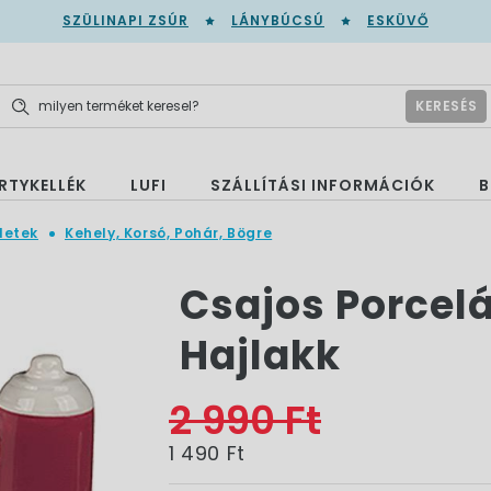
SZÜLINAPI ZSÚR
LÁNYBÚCSÚ
ESKÜVŐ
KERESÉS
RTYKELLÉK
LUFI
SZÁLLÍTÁSI INFORMÁCIÓK
B
letek
Kehely, Korsó, Pohár, Bögre
Csajos Porcelá
Hajlakk
2 990 Ft
1 490 Ft