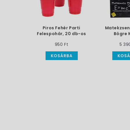
Piros Fehér Parti
Matekzsen
Felespohár, 20 db-os
Bögre 
Képlet
950 Ft
5 39
KOSÁRBA
KOSÁ