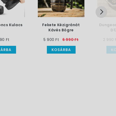
ncs Kulacs
Fekete Kézigránát
Dungeon
Kávés Bögre
D1
90 Ft
5 900 Ft
6 990 Ft
2 990 
SÁRBA
KOSÁRBA
K