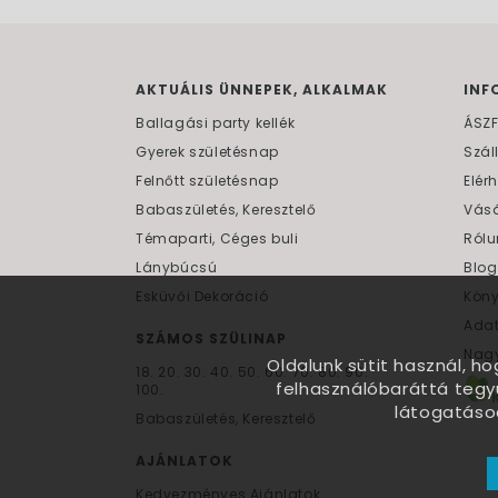
AKTUÁLIS ÜNNEPEK, ALKALMAK
INF
Ballagási party kellék
ÁSZ
Gyerek születésnap
Szál
Felnőtt születésnap
Elér
Babaszületés, Keresztelő
Vásá
Témaparti, Céges buli
Rólu
Lánybúcsú
Blog
Esküvői Dekoráció
Kön
Ada
SZÁMOS SZÜLINAP
Nagy
Oldalunk sütit használ, h
18.
20.
30.
40.
50.
60.
70.
80.
90.
felhasználóbaráttá tegy
100.
látogatáso
Babaszületés, Keresztelő
AJÁNLATOK
Kedvezményes Ajánlatok