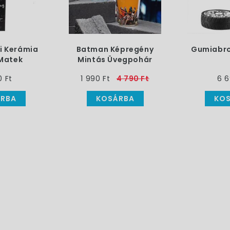
i Kerámia
Batman Képregény
Gumiabro
Matek
Mintás Üvegpohár
ekkel
0 Ft
1 990 Ft
4 790 Ft
6 6
RBA
KOSÁRBA
KO