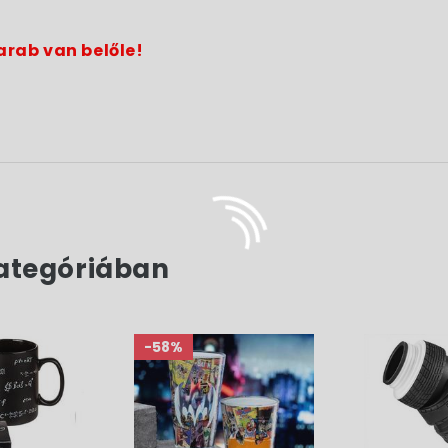
arab van belőle!
ategóriában
-58%