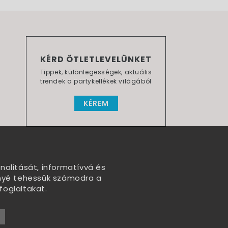
KÉRD ÖTLETLEVELÜNKET
Tippek, különlegességek, aktuális
trendek a partykellékek világából
KÉREM
nalitását, informatívvá és
nnyé tehessük számodra a
foglaltakat.