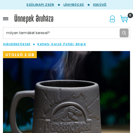
SZÜLINAPI ZSÚR
LÁNYBÚCSÚ
ESKÜVŐ
0
Ajándékötletek
Kehely, Korsó, Pohár, Bögre
UTOLSÓ 2 DB