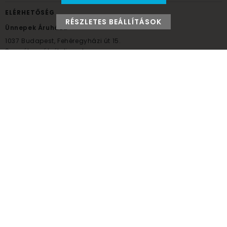
ELÉRHETŐSÉG
RÉSZLETES BEÁLLÍTÁSOK
Ünnepek Áruháza
1037
Budapest,
Fehéregyházi út 15.
Személyes átvételi pont
NYITVATARTÁS
Kedd - Péntek: 10:00 - 18:00
Szombat: 9:00 - 14:00
Hétfő, vasárnap: ZÁRVA
+36 30 984 6955
unnepekaruhaza@bwh.hu
UnnepekAruhaza
Ünnepek Áruháza © a partikellék specialista