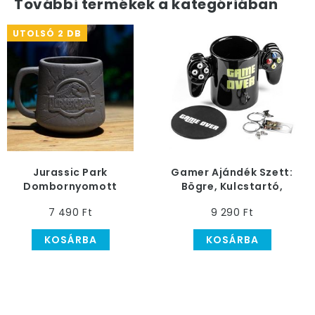
További termékek a kategóriában
UTOLSÓ 2 DB
Jurassic Park
Gamer Ajándék Szett:
Dombornyomott
Bögre, Kulcstartó,
Bögre
Alátét
7 490 Ft
9 290 Ft
KOSÁRBA
KOSÁRBA