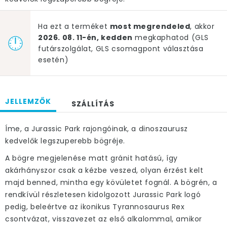
Ha ezt a terméket
most megrendeled
, akkor
2026. 08. 11-én, kedden
megkaphatod (GLS
futárszolgálat, GLS csomagpont választása
esetén)
JELLEMZŐK
SZÁLLÍTÁS
Íme, a Jurassic Park rajongóinak, a dinoszaurusz
kedvelők legszuperebb bögréje.
A bögre megjelenése matt gránit hatású, így
akárhányszor csak a kézbe veszed, olyan érzést kelt
majd benned, mintha egy kövületet fognál. A bögrén, a
rendkívül részletesen kidolgozott Jurassic Park logó
pedig, beleértve az ikonikus Tyrannosaurus Rex
csontvázat, visszavezet az első alkalommal, amikor