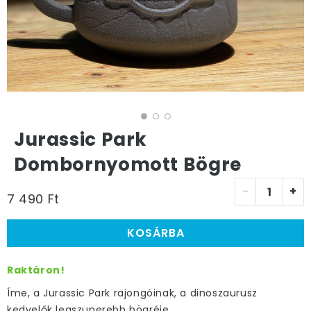
Jurassic Park
Dombornyomott Bögre
-
+
7 490 Ft
KOSÁRBA
Raktáron!
Íme, a Jurassic Park rajongóinak, a dinoszaurusz
kedvelők legszuperebb bögréje.