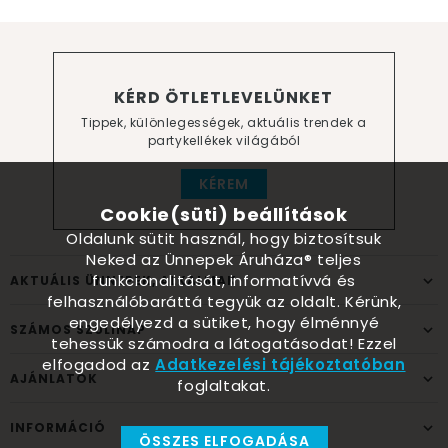
KÉRD ÖTLETLEVELÜNKET
Tippek, különlegességek, aktuális trendek a
partykellékek világából
KÉREM
Cookie(süti) beállítások
Oldalunk sütit használ, hogy biztosítsuk
Neked az Ünnepek Áruháza® teljes
funkcionalitását, informatívvá és
AKTUÁLIS ÜNNEPEK, ALKALMAK
felhasználóbaráttá tegyük az oldalt. Kérünk,
engedélyezd a sütiket, hogy élménnyé
SZÁMOS SZÜLINAP
tehessük számodra a látogatásodat! Ezzel
elfogadod az
Adatkezelési tájékoztatóban
AJÁNLATOK
foglaltakat.
INFORMÁCIÓ
ÖSSZES ELFOGADÁSA