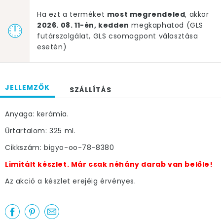
Ha ezt a terméket
most megrendeled
, akkor
2026. 08. 11-én, kedden
megkaphatod (GLS
futárszolgálat, GLS csomagpont választása
esetén)
JELLEMZŐK
SZÁLLÍTÁS
Anyaga: kerámia.
Űrtartalom: 325 ml.
Cikkszám: bigyo-oo-78-8380
Limitált készlet. Már csak néhány darab van belőle!
Az akció a készlet erejéig érvényes.