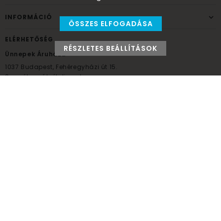
INFORMÁCIÓ
ÖSSZES ELFOGADÁSA
ELÉRHETŐSÉG
RÉSZLETES BEÁLLÍTÁSOK
Ünnepek Áruháza
1037
Budapest,
Fehéregyházi út 15.
Személyes átvételi pont
NYITVATARTÁS
Kedd - Péntek: 10:00 - 18:00
Szombat: 9:00 - 14:00
Hétfő, vasárnap: ZÁRVA
+36 30 984 6955
unnepekaruhaza@bwh.hu
UnnepekAruhaza
Ünnepek Áruháza © a partikellék specialista