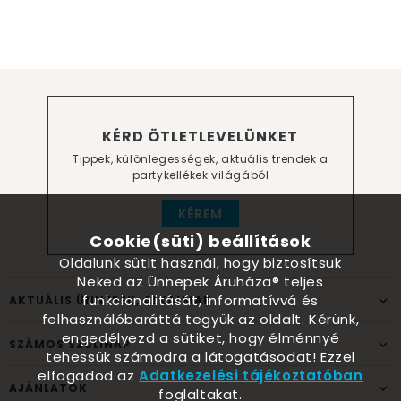
KÉRD ÖTLETLEVELÜNKET
Tippek, különlegességek, aktuális trendek a
partykellékek világából
KÉREM
Cookie(süti) beállítások
Oldalunk sütit használ, hogy biztosítsuk
Neked az Ünnepek Áruháza® teljes
funkcionalitását, informatívvá és
AKTUÁLIS ÜNNEPEK, ALKALMAK
felhasználóbaráttá tegyük az oldalt. Kérünk,
engedélyezd a sütiket, hogy élménnyé
SZÁMOS SZÜLINAP
tehessük számodra a látogatásodat! Ezzel
elfogadod az
Adatkezelési tájékoztatóban
AJÁNLATOK
foglaltakat.