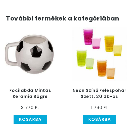
További termékek a kategóriában
Focilabda Mintás
Neon Színű Felespohár
Kerámia Bögre
Szett, 20 db-os
3 770 Ft
1 790 Ft
KOSÁRBA
KOSÁRBA