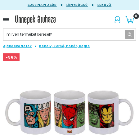
SZÜLINAPI ZSÚR
LÁNYBÚCSÚ
ESKÜVŐ
0
Ajándékötletek
Kehely, Korsó, Pohár, Bögre
-56%