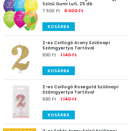
Színű Gumi Lufi, 25 db
7 500 Ft
8 000 Ft
KOSÁRBA
2-es Csillogó Arany Szülinapi
Számgyertya Tartóval
990 Ft
1 140 Ft
KOSÁRBA
2-es Csillogó Rosegold Szülinapi
Számgyertya Tartóval
990 Ft
1 140 Ft
KOSÁRBA