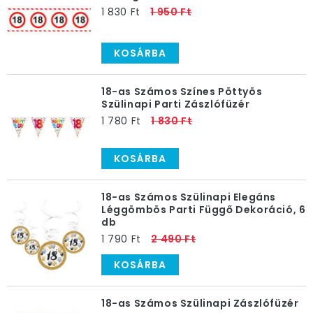
1 830 Ft
1 950 Ft
KOSÁRBA
18-as Számos Színes Pöttyös
Szülinapi Parti Zászlófüzér
1 780 Ft
1 830 Ft
KOSÁRBA
18-as Számos Szülinapi Elegáns
Léggömbös Parti Függő Dekoráció, 6
db
1 790 Ft
2 490 Ft
KOSÁRBA
18-as Számos Szülinapi Zászlófüzér