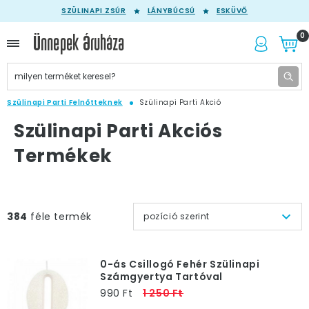
SZÜLINAPI ZSÚR
LÁNYBÚCSÚ
ESKÜVŐ
0
Szülinapi Parti Felnőtteknek
Szülinapi Parti Akció
Szülinapi Parti Akciós
Termékek
384
féle termék
pozíció szerint
0-ás Csillogó Fehér Szülinapi
Számgyertya Tartóval
990 Ft
1 250 Ft