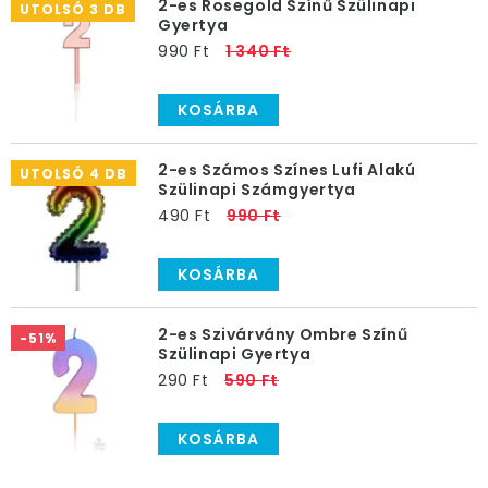
2-es Rosegold Színű Szülinapi
UTOLSÓ 3 DB
Gyertya
990 Ft
1 340 Ft
KOSÁRBA
2-es Számos Színes Lufi Alakú
UTOLSÓ 4 DB
Szülinapi Számgyertya
490 Ft
990 Ft
KOSÁRBA
2-es Szivárvány Ombre Színű
-51%
Szülinapi Gyertya
290 Ft
590 Ft
KOSÁRBA