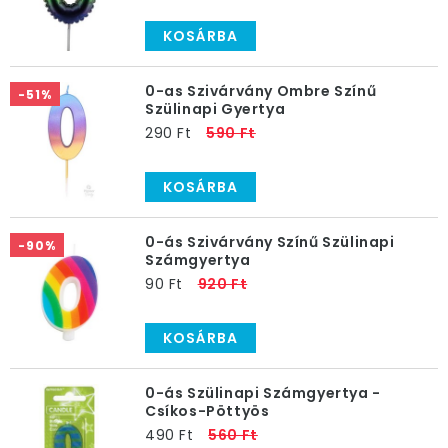
KOSÁRBA
0-as Szivárvány Ombre Színű
-51%
Szülinapi Gyertya
290 Ft
590 Ft
KOSÁRBA
0-ás Szivárvány Színű Szülinapi
-90%
Számgyertya
90 Ft
920 Ft
KOSÁRBA
0-ás Szülinapi Számgyertya -
Csíkos-Pöttyös
490 Ft
560 Ft