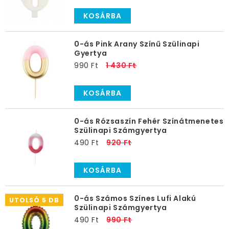
KOSÁRBA
0-ás Pink Arany Színű Szülinapi
Gyertya
990 Ft
1 430 Ft
KOSÁRBA
0-ás Rózsaszín Fehér Színátmenetes
Szülinapi Számgyertya
490 Ft
920 Ft
KOSÁRBA
0-ás Számos Színes Lufi Alakú
UTOLSÓ 5 DB
Szülinapi Számgyertya
490 Ft
990 Ft