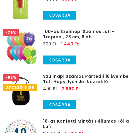
KOSÁRBA
100-as Szülinapi Számos Lufi -
-79%
Tropical, 28 cm, 6 db
300 Ft
1 440 Ft
KOSÁRBA
Szülinapi Számos Pártedli 18 Évembe
-82%
Telt Hogy Ilyen Jól Nézzek Ki!
UTOLSÓ 6 DB
490 Ft
2 690 Ft
KOSÁRBA
18-as Konfetti Mintás Héliumos Fólia
Lufi