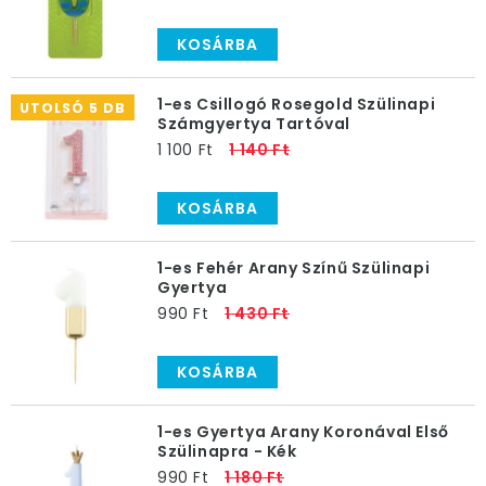
KOSÁRBA
1-es Csillogó Rosegold Szülinapi
UTOLSÓ 5 DB
Számgyertya Tartóval
1 100 Ft
1 140 Ft
KOSÁRBA
1-es Fehér Arany Színű Szülinapi
Gyertya
990 Ft
1 430 Ft
KOSÁRBA
1-es Gyertya Arany Koronával Első
Szülinapra - Kék
990 Ft
1 180 Ft