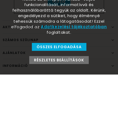
KÉREM
funkcionalitását, informatívvá és
felhasználóbaráttá tegyük az oldalt. Kérünk,
engedélyezd a sütiket, hogy élménnyé
tehessük számodra a látogatásodat! Ezzel
elfogadod az
Adatkezelési tájékoztatóban
AKTUÁLIS ÜNNEPEK, ALKALMAK
foglaltakat.
SZÁMOS SZÜLINAP
ÖSSZES ELFOGADÁSA
AJÁNLATOK
RÉSZLETES BEÁLLÍTÁSOK
INFORMÁCIÓ
ELÉRHETŐSÉG
Ünnepek Áruháza
1037
Budapest,
Fehéregyházi út 15.
Személyes átvételi pont
NYITVATARTÁS
Kedd - Péntek: 10:00 - 18:00