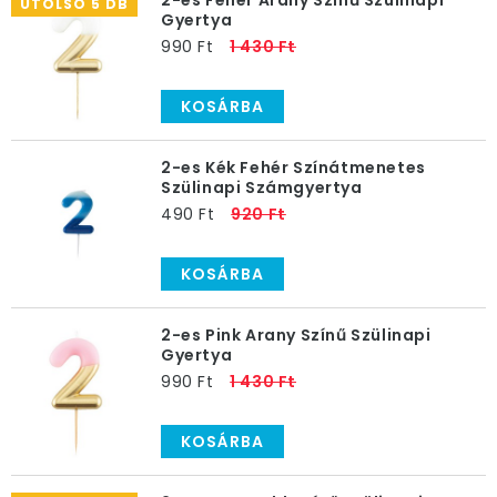
2-es Fehér Arany Színű Szülinapi
UTOLSÓ 5 DB
Gyertya
990 Ft
1 430 Ft
KOSÁRBA
2-es Kék Fehér Színátmenetes
Szülinapi Számgyertya
490 Ft
920 Ft
KOSÁRBA
2-es Pink Arany Színű Szülinapi
Gyertya
990 Ft
1 430 Ft
KOSÁRBA