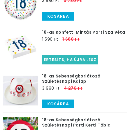
3 580 Ft
3 730 Ft
KOSÁRBA
18-as Konfetti Mintás Parti Szalvéta
1 590 Ft
1 680 Ft
ÉRTESÍTS, HA ÚJRA LESZ
18-as Sebességkorlátozó
Születésnapi Kalap
3 990 Ft
4 270 Ft
KOSÁRBA
18-as Sebességkorlátozó
Születésnapi Parti Kerti Tábla