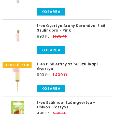
KOSÁRBA
1-es Gyertya Arany Koronával Első
Szülinapra - Pink
990 Ft
1 180 Ft
KOSÁRBA
1-es Pink Arany Színű Szülinapi
UTOLSÓ 7 DB
Gyertya
990 Ft
1 430 Ft
KOSÁRBA
1-es Szülinapi Számgyertya -
Csíkos-Pöttyös
490 Ft
560 Ft