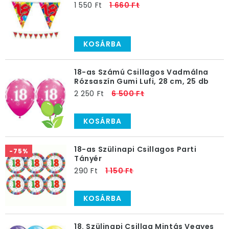
1 550 Ft
1 660 Ft
KOSÁRBA
18-as Számú Csillagos Vadmálna
Rózsaszín Gumi Lufi, 28 cm, 25 db
2 250 Ft
6 500 Ft
KOSÁRBA
18-as Szülinapi Csillagos Parti
-75%
Tányér
290 Ft
1 150 Ft
KOSÁRBA
18. Szülinapi Csillag Mintás Vegyes