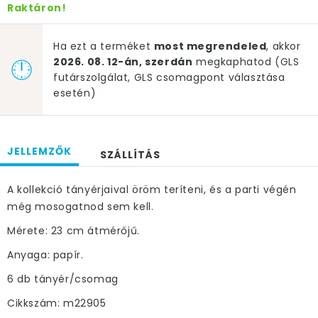
Raktáron!
Ha ezt a terméket
most megrendeled
, akkor
2026. 08. 12-án, szerdán
megkaphatod (GLS
futárszolgálat, GLS csomagpont választása
esetén)
JELLEMZŐK
SZÁLLÍTÁS
A kollekció tányérjaival öröm teríteni, és a parti végén
még mosogatnod sem kell.
Mérete: 23 cm átmérőjű.
Anyaga: papír.
6 db tányér/csomag
Cikkszám: m22905