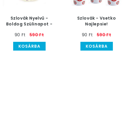
Szlovák Nyelvű -
Szlovák - Vsetko
Boldog Szülinapot -
Najlepsie!
Vsetko Najlepsie! Parti
Sebességkorlátozó
90 Ft
590 Ft
90 Ft
590 Ft
Pohár
Szülinapi Parti Pohár
KOSÁRBA
KOSÁRBA