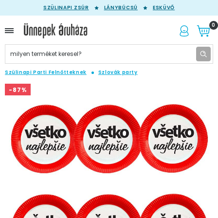
SZÜLINAPI ZSÚR
LÁNYBÚCSÚ
ESKÜVŐ
0
Szülinapi Parti Felnőtteknek
Szlovák party
-87%