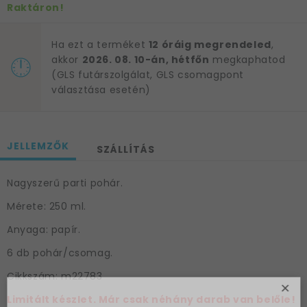
Raktáron!
Ha ezt a terméket
12 óráig megrendeled
,
akkor
2026. 08. 10-án, hétfőn
megkaphatod
(GLS futárszolgálat, GLS csomagpont
választása esetén)
JELLEMZŐK
SZÁLLÍTÁS
Nagyszerű parti pohár.
Mérete: 250 ml.
Anyaga: papír.
6 db pohár/csomag.
Cikkszám: m22783
×
Limitált készlet. Már csak néhány darab van belőle!