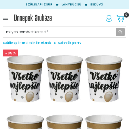
SZÜLINAPI ZSÚR
LÁNYBÚCSÚ
ESKÜVŐ
0
Szülinapi Parti Felnőtteknek
Szlovák party
-85%