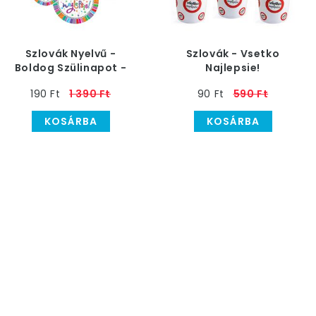
Szlovák Nyelvű -
Szlovák - Vsetko
Boldog Szülinapot -
Najlepsie!
Vsetko Najlepsie
Sebességkorlátozó
190 Ft
1 390 Ft
90 Ft
590 Ft
Dekoráció - 6 db
Szülinapi Parti Pohár
KOSÁRBA
KOSÁRBA