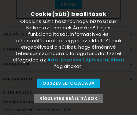
KÉREM
Cookie(süti) beállítások
Oldalunk sütit használ, hogy biztosítsuk
Neked az Ünnepek Áruháza® teljes
funkcionalitását, informatívvá és
AKTUÁLIS ÜNNEPEK, ALKALMAK
felhasználóbaráttá tegyük az oldalt. Kérünk,
engedélyezd a sütiket, hogy élménnyé
SZÁMOS SZÜLINAP
tehessük számodra a látogatásodat! Ezzel
elfogadod az
Adatkezelési tájékoztatóban
AJÁNLATOK
foglaltakat.
INFORMÁCIÓ
ÖSSZES ELFOGADÁSA
ELÉRHETŐSÉG
RÉSZLETES BEÁLLÍTÁSOK
Ünnepek Áruháza
1037
Budapest,
Fehéregyházi út 15.
Személyes átvételi pont
NYITVATARTÁS