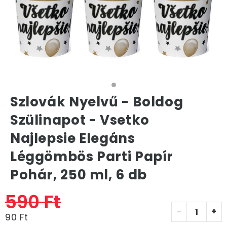
Szlovák Nyelvű - Boldog
Szülinapot - Vsetko
Najlepsie Elegáns
Léggömbös Parti Papír
Pohár, 250 ml, 6 db
590 Ft
-
+
90 Ft