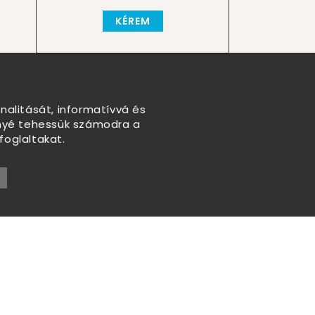
KÉREM
nalitását, informatívvá és
nnyé tehessük számodra a
foglaltakat.