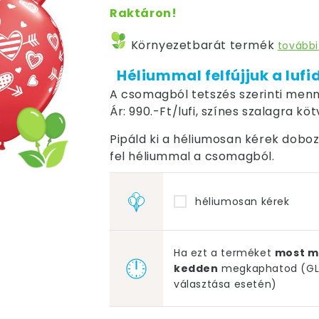
Raktáron!
Környezetbarát termék
további
Héliummal felfújjuk a lufi
A csomagból tetszés szerinti menn
Ár: 990.-Ft/lufi, színes szalagra kö
Pipáld ki a héliumosan kérek dobozt,
fel héliummal a csomagból.
héliumosan kérek
Ha ezt a terméket
most m
kedden
megkaphatod (GLS
választása esetén)