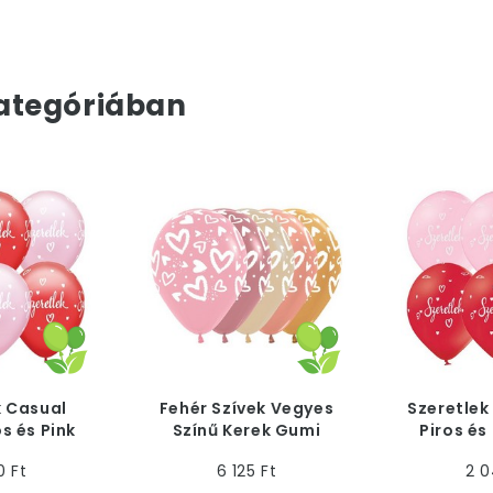
ategóriában
k Casual
Fehér Szívek Vegyes
Szeretlek
os és Pink
Színű Kerek Gumi
Piros és
cm, 25 db
(Latex) Lufi, 30 cm, 25
Lufi
0 Ft
6 125 Ft
2 0
db