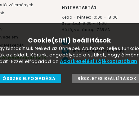
rlói vélemények
NYITVATARTÁS
nk
Kedd - Péntek: 10:00 - 18:00
Szombat: 9:00 - 14:00
yv
Hétfő, vasárnap: ZÁRVA
tvédelem
Cookie(süti) beállítások
+36 30 984 6955
kereskedés
ogy biztosítsuk Neked az Ünnepek Áruháza® teljes funkcio
unnepekaruhaza@bwh.hu
ük az oldalt. Kérünk, engedélyezd a sütiket, hogy élmé
Környezetbarát lufik
UnnepekAruhaza
dat! Ezzel elfogadod az
Adatkezelési tájékoztatóban
ÖSSZES ELFOGADÁSA
RÉSZLETES BEÁLLÍTÁSOK