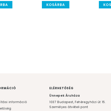
RBA
KOSÁRBA
KO
ORMÁCIÓ
ELÉRHETŐSÉG
F
Ünnepek Áruháza
lítási információ
1037
Budapest,
Fehéregyházi út 15.
Személyes átvételi pont
hetőség