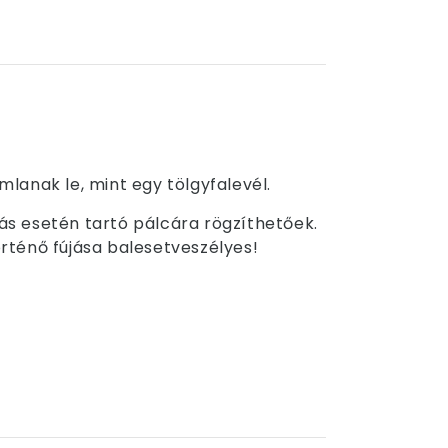
lanak le, mint egy tölgyfalevél.
jás esetén tartó pálcára rögzíthetőek.
örténő fújása balesetveszélyes!