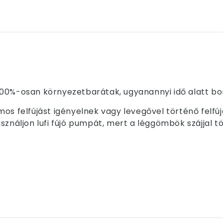
00%-osan környezetbarátak, ugyanannyi idő alatt bom
os felfújást igényelnek vagy levegővel történő felfú
sználjon lufi fújó pumpát, mert a léggömbök szájjal t