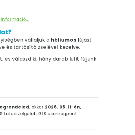
 információ...
dat?
yiségben vállaljuk a
héliumos
fújást.
tve és tartósító zselével kezelve.
 és válaszd ki, hány darab lufit fújjunk
egrendeled
, akkor
2026. 08. 11-én,
 futárszolgálat, GLS csomagpont