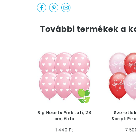
További termékek a k
Big Hearts Pink Lufi, 28
Szeretle
cm, 6 db
Script Pir
Lufi - 28 
1 440 Ft
7 50