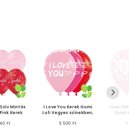
 Szív Mintás
I Love You Kerek Gumi
Love Fel
 Pink Kerek
Lufi Vegyes színekben,
Színű
, 6 db
30 cm, 25 db
(Latex) L
40 Ft
5 500 Ft
5