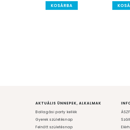
KOSÁRBA
KOSÁ
AKTUÁLIS ÜNNEPEK, ALKALMAK
INF
Ballagási party kellék
ÁSZ
Gyerek születésnap
Szál
Felnőtt születésnap
Elér