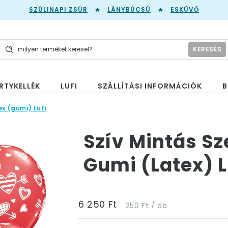
SZÜLINAPI ZSÚR
LÁNYBÚCSÚ
ESKÜVŐ
KERESÉS
RTYKELLÉK
LUFI
SZÁLLÍTÁSI INFORMÁCIÓK
B
x (gumi) Lufi
Szív Mintás Sz
Gumi (Latex) L
6 250 Ft
250 Ft / db