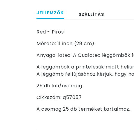
JELLEMZŐK
SZÁLLÍTÁS
Red - Piros
Mérete: 11 inch (28 cm).
Anyaga: latex. A Qualatex léggömbök 1
A léggömbök a printelésük miatt hélium
A léggömb felfújásához kérjük, hogy ha
25 db lufi/csomag.
Cikkszám: q57057
A csomag 25 db terméket tartalmaz.