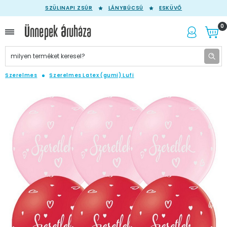
SZÜLINAPI ZSÚR
LÁNYBÚCSÚ
ESKÜVŐ
0
Szerelmes
Szerelmes Latex (gumi) Lufi