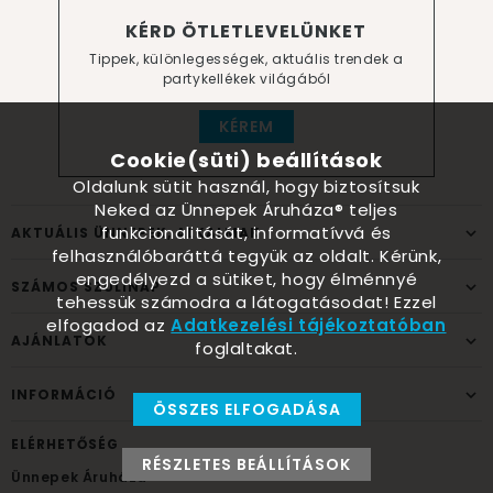
KÉRD ÖTLETLEVELÜNKET
Tippek, különlegességek, aktuális trendek a
partykellékek világából
KÉREM
Cookie(süti) beállítások
Oldalunk sütit használ, hogy biztosítsuk
Neked az Ünnepek Áruháza® teljes
funkcionalitását, informatívvá és
AKTUÁLIS ÜNNEPEK, ALKALMAK
felhasználóbaráttá tegyük az oldalt. Kérünk,
engedélyezd a sütiket, hogy élménnyé
SZÁMOS SZÜLINAP
tehessük számodra a látogatásodat! Ezzel
elfogadod az
Adatkezelési tájékoztatóban
AJÁNLATOK
foglaltakat.
INFORMÁCIÓ
ÖSSZES ELFOGADÁSA
ELÉRHETŐSÉG
RÉSZLETES BEÁLLÍTÁSOK
Ünnepek Áruháza