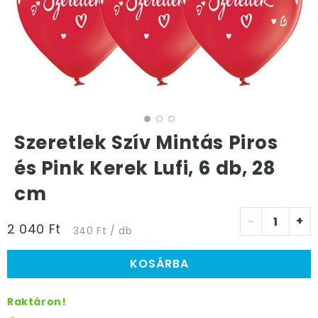
Szeretlek Szív Mintás Piros
és Pink Kerek Lufi, 6 db, 28
cm
-
+
2 040 Ft
340 Ft / db
KOSÁRBA
Raktáron!