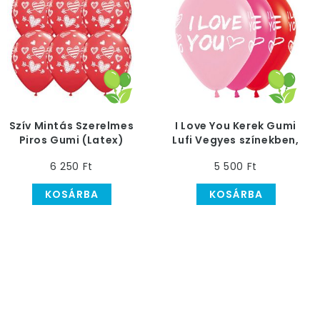
Szív Mintás Szerelmes
I Love You Kerek Gumi
Piros Gumi (Latex)
Lufi Vegyes színekben,
Lufi, 25 db, 28 cm
30 cm, 25 db
6 250 Ft
5 500 Ft
KOSÁRBA
KOSÁRBA