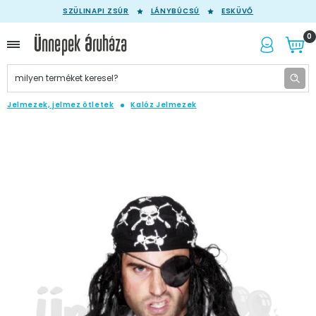
SZÜLINAPI ZSÚR
LÁNYBÚCSÚ
ESKÜVŐ
0
Jelmezek, jelmez ötletek
Kalóz Jelmezek