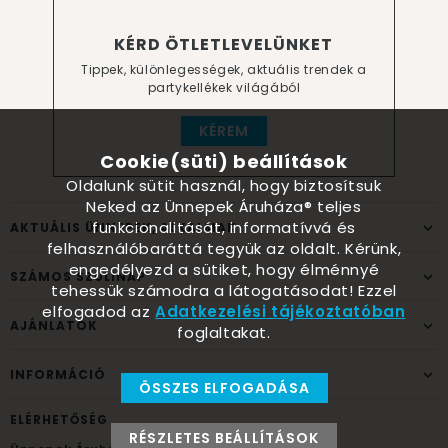
KÉRD ÖTLETLEVELÜNKET
Tippek, különlegességek, aktuális trendek a
partykellékek világából
KÉREM
Cookie(süti) beállítások
Oldalunk sütit használ, hogy biztosítsuk
Neked az Ünnepek Áruháza® teljes
funkcionalitását, informatívvá és
AKTUÁLIS ÜNNEPEK, ALKALMAK
felhasználóbaráttá tegyük az oldalt. Kérünk,
engedélyezd a sütiket, hogy élménnyé
SZÁMOS SZÜLINAP
tehessük számodra a látogatásodat! Ezzel
elfogadod az
Adatkezelési tájékoztatóban
AJÁNLATOK
foglaltakat.
INFORMÁCIÓ
ÖSSZES ELFOGADÁSA
ELÉRHETŐSÉG
RÉSZLETES BEÁLLÍTÁSOK