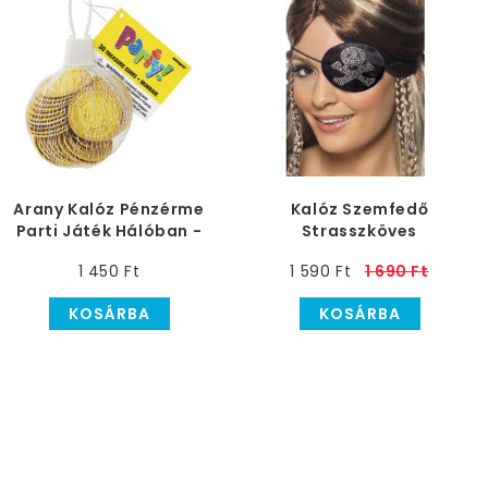
Arany Kalóz Pénzérme
Kalóz Szemfedő
Parti Játék Hálóban -
Strasszköves
30 db-os
1 450 Ft
1 590 Ft
1 690 Ft
KOSÁRBA
KOSÁRBA