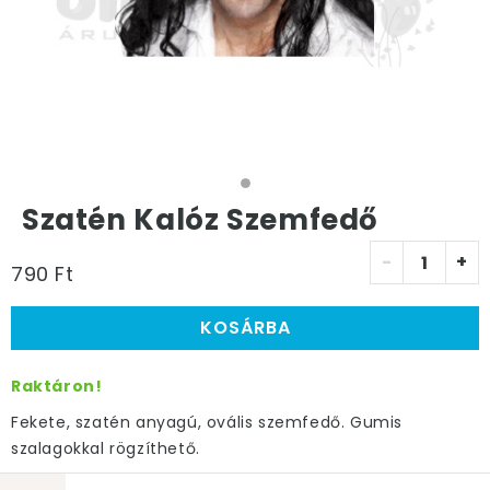
Szatén Kalóz Szemfedő
-
+
790 Ft
KOSÁRBA
Raktáron!
Fekete, szatén anyagú, ovális szemfedő. Gumis
szalagokkal rögzíthető.