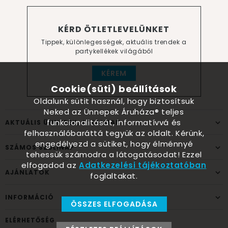
KÉRD ÖTLETLEVELÜNKET
Tippek, különlegességek, aktuális trendek a
partykellékek világából
KÉREM
Cookie(süti) beállítások
Oldalunk sütit használ, hogy biztosítsuk
Neked az Ünnepek Áruháza® teljes
funkcionalitását, informatívvá és
AKTUÁLIS ÜNNEPEK, ALKALMAK
felhasználóbaráttá tegyük az oldalt. Kérünk,
engedélyezd a sütiket, hogy élménnyé
SZÁMOS SZÜLINAP
tehessük számodra a látogatásodat! Ezzel
elfogadod az
Adatkezelési tájékoztatóban
AJÁNLATOK
foglaltakat.
INFORMÁCIÓ
ÖSSZES ELFOGADÁSA
ELÉRHETŐSÉG