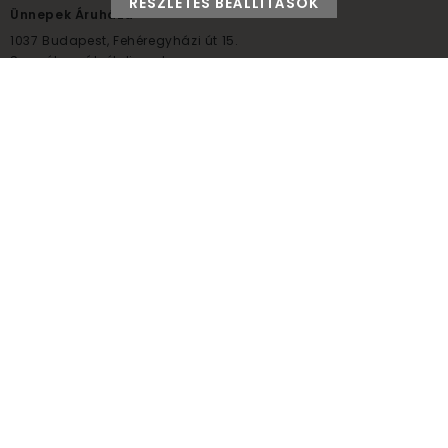
RÉSZLETES BEÁLLÍTÁSOK
Ünnepek Áruháza
1037
Budapest,
Fehéregyházi út 15.
Személyes átvételi pont
NYITVATARTÁS
Kedd - Péntek: 10:00 - 18:00
Szombat: 9:00 - 14:00
Hétfő, vasárnap: ZÁRVA
+36 30 984 6955
unnepekaruhaza@bwh.hu
UnnepekAruhaza
Ünnepek Áruháza © a partikellék specialista