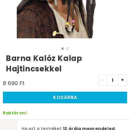
Barna Kalóz Kalap
Hajtincsekkel
-
+
8 690 Ft
KOSÁRBA
Raktáron!
Ha ezt a terméket
12 óráig megrendeled
,