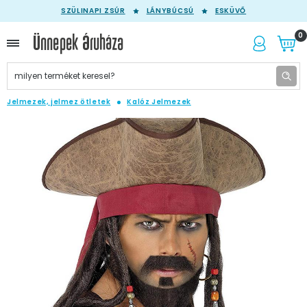
SZÜLINAPI ZSÚR
LÁNYBÚCSÚ
ESKÜVŐ
0
Jelmezek, jelmez ötletek
Kalóz Jelmezek