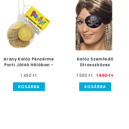
Arany Kalóz Pénzérme
Kalóz Szemfedő
Parti Játék Hálóban -
Strasszköves
30 db-os
1 450 Ft
1 590 Ft
1 690 Ft
KOSÁRBA
KOSÁRBA