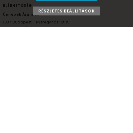
ELÉRHETŐSÉG
RÉSZLETES BEÁLLÍTÁSOK
Ünnepek Áruháza
1037
Budapest,
Fehéregyházi út 15.
Személyes átvételi pont
NYITVATARTÁS
Kedd - Péntek: 10:00 - 18:00
Szombat: 9:00 - 14:00
Hétfő, vasárnap: ZÁRVA
+36 30 984 6955
unnepekaruhaza@bwh.hu
UnnepekAruhaza
Ünnepek Áruháza © a partikellék specialista