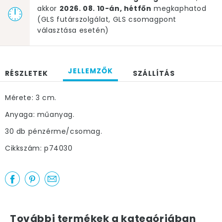
akkor
2026. 08. 10-án, hétfőn
megkaphatod
(GLS futárszolgálat, GLS csomagpont
választása esetén)
JELLEMZŐK
RÉSZLETEK
SZÁLLÍTÁS
Mérete: 3 cm.
Anyaga: műanyag.
30 db pénzérme/csomag.
Cikkszám: p74030
További termékek a kategóriában