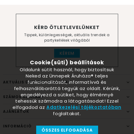
KÉRD ÖTLETLEVELÜNKET
Tippek, különlegességek, aktuális trendek a
partykellékek világából
KÉREM
Cookie(süti) beállítások
Oldalunk sütit használ, hogy biztosítsuk
Neked az Ünnepek Áruháza® teljes
funkcionalitását, informatívvá és
AKTUÁLIS ÜNNEPEK, ALKALMAK
felhasználóbaráttá tegyük az oldalt. Kérünk,
engedélyezd a sütiket, hogy élménnyé
SZÁMOS SZÜLINAP
tehessük számodra a látogatásodat! Ezzel
elfogadod az
Adatkezelési tájékoztatóban
AJÁNLATOK
foglaltakat.
INFORMÁCIÓ
ÖSSZES ELFOGADÁSA