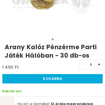
Arany Kalóz Pénzérme Parti
Játék Hálóban - 30 db-os
-
+
1 450 Ft
KOSÁRBA
Raktáron!
Ha ezt a terméket
12 óráig megrendeled
,