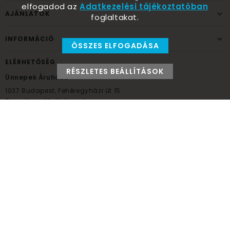
elfogadod az
Adatkezelési tájékoztatóban
AJÁNLATOK
foglaltakat.
INFORMÁCIÓ
ÖSSZES ELFOGADÁSA
ELÉRHETŐSÉG
RÉSZLETES BEÁLLÍTÁSOK
Ünnepek Áruháza
1037
Budapest,
Fehéregyházi út 15.
Személyes átvételi pont
NYITVATARTÁS
Kedd - Péntek: 10:00 - 18:00
Szombat: 9:00 - 14:00
Hétfő, vasárnap: ZÁRVA
+36 30 984 6955
unnepekaruhaza@bwh.hu
UnnepekAruhaza