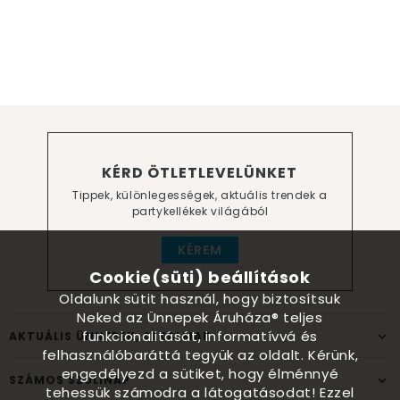
KÉRD ÖTLETLEVELÜNKET
Tippek, különlegességek, aktuális trendek a
partykellékek világából
KÉREM
Cookie(süti) beállítások
Oldalunk sütit használ, hogy biztosítsuk
Neked az Ünnepek Áruháza® teljes
funkcionalitását, informatívvá és
AKTUÁLIS ÜNNEPEK, ALKALMAK
felhasználóbaráttá tegyük az oldalt. Kérünk,
engedélyezd a sütiket, hogy élménnyé
SZÁMOS SZÜLINAP
tehessük számodra a látogatásodat! Ezzel