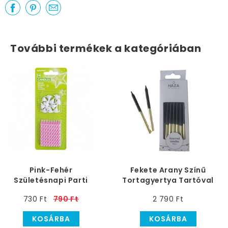
További termékek a kategóriában
Pink-Fehér
Fekete Arany Színű
Születésnapi Parti
Tortagyertya Tartóval
Gyertya - 24 db és 12
- 16 db-os
730 Ft
790 Ft
2 790 Ft
db Talppal
KOSÁRBA
KOSÁRBA