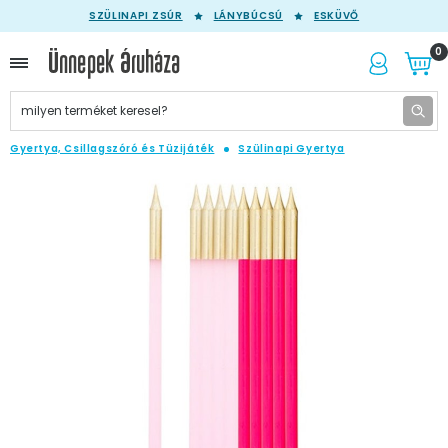
SZÜLINAPI ZSÚR
LÁNYBÚCSÚ
ESKÜVŐ
0
Gyertya, Csillagszóró és Tüzijáték
Szülinapi Gyertya