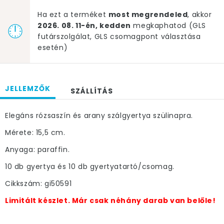
Ha ezt a terméket
most megrendeled
, akkor
2026. 08. 11-én, kedden
megkaphatod (GLS
futárszolgálat, GLS csomagpont választása
esetén)
JELLEMZŐK
SZÁLLÍTÁS
Elegáns rózsaszín és arany szálgyertya szülinapra.
Mérete: 15,5 cm.
Anyaga: paraffin.
10 db gyertya és 10 db gyertyatartó/csomag.
Cikkszám: gi50591
Limitált készlet. Már csak néhány darab van belőle!