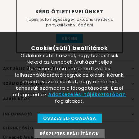
KÉRD ÖTLETLEVELÜNKET
Tippek, különlegességek, aktuális trendek a
partykellékek világából
KÉREM
Cookie(süti) beállítások
Oldalunk sütit használ, hogy biztosítsuk
Neked az Ünnepek Áruháza® teljes
funkcionalitását, informatívvá és
AKTUÁLIS ÜNNEPEK, ALKALMAK
felhasználóbaráttá tegyük az oldalt. Kérünk,
engedélyezd a sütiket, hogy élménnyé
SZÁMOS SZÜLINAP
tehessük számodra a látogatásodat! Ezzel
elfogadod az
Adatkezelési tájékoztatóban
AJÁNLATOK
foglaltakat.
INFORMÁCIÓ
ÖSSZES ELFOGADÁSA
ELÉRHETŐSÉG
RÉSZLETES BEÁLLÍTÁSOK
Ünnepek Áruháza