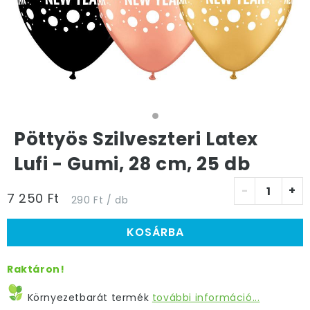
Pöttyös Szilveszteri Latex
Lufi - Gumi, 28 cm, 25 db
-
+
7 250 Ft
290 Ft / db
KOSÁRBA
Raktáron!
Környezetbarát termék
további információ...