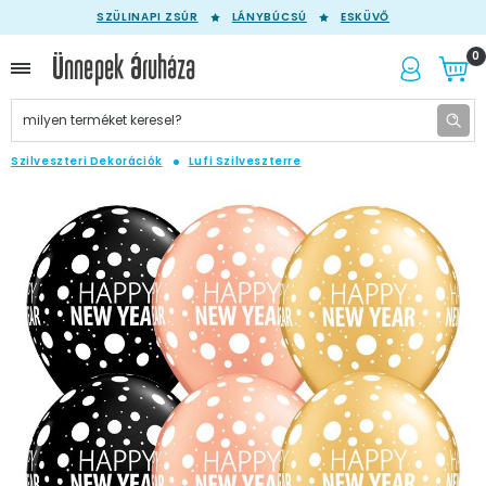
SZÜLINAPI ZSÚR
LÁNYBÚCSÚ
ESKÜVŐ
0
Szilveszteri Dekorációk
Lufi Szilveszterre