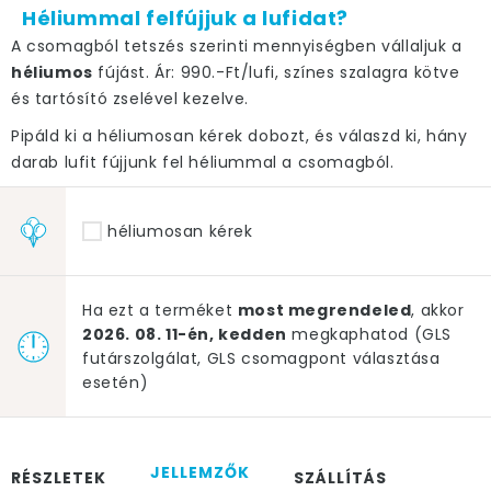
Héliummal felfújjuk a lufidat?
A csomagból tetszés szerinti mennyiségben vállaljuk a
héliumos
fújást. Ár: 990.-Ft/lufi, színes szalagra kötve
és tartósító zselével kezelve.
Pipáld ki a héliumosan kérek dobozt, és válaszd ki, hány
darab lufit fújjunk fel héliummal a csomagból.
héliumosan kérek
Ha ezt a terméket
most megrendeled
, akkor
2026. 08. 11-én, kedden
megkaphatod (GLS
futárszolgálat, GLS csomagpont választása
esetén)
JELLEMZŐK
RÉSZLETEK
SZÁLLÍTÁS