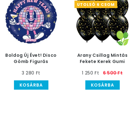
UTOLSÓ 6 CSOM
Boldog Új Évet! Disco
Arany Csillag Mintás
Gömb Figurás
Fekete Kerek Gumi
Héliumos Fólia Lufi, 46
(Latex) Lufi, 25 db, 28
3 280 Ft
1 250 Ft
6 500 Ft
cm
cm
KOSÁRBA
KOSÁRBA