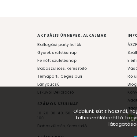
AKTUÁLIS ÜNNEPEK, ALKALMAK
INF
Ballagási party kellék
ÁSZ
Gyerek születésnap
Szál
Felnőtt születésnap
Elér
Babaszületés, Keresztelő
Vásá
Témaparti, Céges buli
Rólu
Lánybúcsú
Blog
Esküvői Dekoráció
Kön
Ada
SZÁMOS SZÜLINAP
Nagy
Oldalunk sütit használ, h
18.
20.
30.
40.
50.
60.
70.
80.
90.
felhasználóbaráttá tegy
100.
látogatáso
Babaszületés, Keresztelő