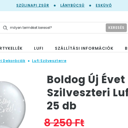
SZÜLINAPI ZSÚR
LÁNYBÚCSÚ
ESKÜVŐ
KERESÉS
RTYKELLÉK
LUFI
SZÁLLÍTÁSI INFORMÁCIÓK
B
ri Dekorációk
Lufi Szilveszterre
Boldog Új Évet 
Szilveszteri Lu
25 db
8 250 Ft