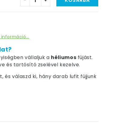
-
+
KOSÁRBA
 információ...
dat?
yiségben vállaljuk a
héliumos
fújást.
tve és tartósító zselével kezelve.
 és válaszd ki, hány darab lufit fújjunk