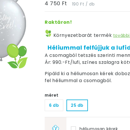
4 750 Ft
190 Ft / db
Raktáron!
Környezetbarát termék
további
Héliummal felfújjuk a lufi
A csomagból tetszés szerinti menn
Ár: 990.-Ft/lufi, színes szalagra kö
Pipáld ki a héliumosan kérek dobozt,
fel héliummal a csomagból.
méret
6 db
25 db
héliumosan kérek