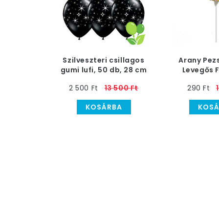
Szilveszteri csillagos
Arany Pez
gumi lufi, 50 db, 28 cm
Levegős F
Pálcán,
2 500 Ft
13 500 Ft
290 Ft
KOSÁRBA
KOSÁ