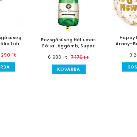
sgősüveg
Happy 
Pezsgősüveg Héliumos
ólia Lufi
Arany–B
Fólia Léggömb, Super
 36 cm
Héliumos F
Shape
1 290 Ft
3 2
6 980 Ft
7 170 Ft
RBA
KO
KOSÁRBA