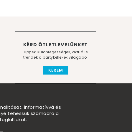
KÉRD ÖTLETLEVELÜNKET
Tippek, különlegességek, aktuális
trendek a partykellékek világából
KÉREM
nalitását, informatívvá és
nnyé tehessük számodra a
foglaltakat.