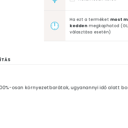
Ha ezt a terméket
most m
kedden
megkaphatod (GLS
választása esetén)
ÍTÁS
00%-osan környezetbarátak, ugyanannyi idő alatt bom