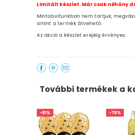
Limitált készlet. Már csak néhány d
Mintaboltunkban nem tartjuk, megvásár
amint a termék átvehető.
Az akció a készlet erejéig érvényes.
További termékek a k
-81%
-78%