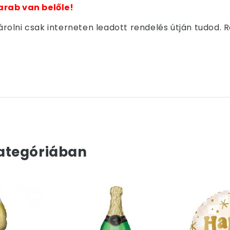
arab van belőle!
olni csak interneten leadott rendelés útján tudod. 
ategóriában