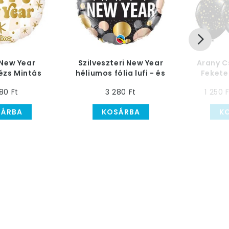
New Year
Szilveszteri New Year
Arany C
ézs Mintás
héliumos fólia lufi - és
Fekete
ólia Lufi, 46
a dekoráció
(Latex) L
80 Ft
3 280 Ft
1 250 
cm
gyerekjáték
SÁRBA
KOSÁRBA
K