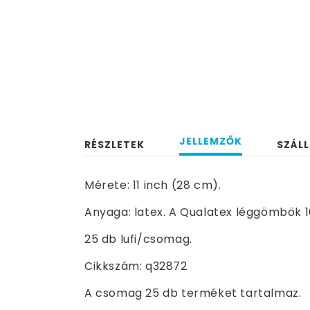
JELLEMZŐK
RÉSZLETEK
SZÁLL
Mérete: 11 inch (28 cm).
Anyaga: latex. A Qualatex léggömbök 1
25 db lufi/csomag.
Cikkszám: q32872
A csomag 25 db terméket tartalmaz.