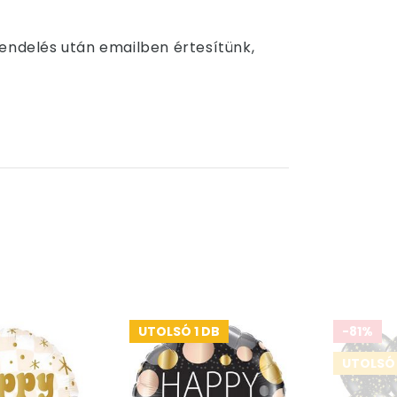
Rendelés után emailben értesítünk,
UTOLSÓ 1 DB
-81%
UTOLSÓ