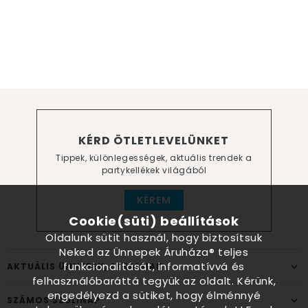
KÉRD ÖTLETLEVELÜNKET
Tippek, különlegességek, aktuális trendek a
partykellékek világából
KÉREM
Cookie(süti) beállítások
Oldalunk sütit használ, hogy biztosítsuk
Neked az Ünnepek Áruháza® teljes
funkcionalitását, informatívvá és
AKTUÁLIS ÜNNEPEK, ALKALMAK
felhasználóbaráttá tegyük az oldalt. Kérünk,
engedélyezd a sütiket, hogy élménnyé
SZÁMOS SZÜLINAP