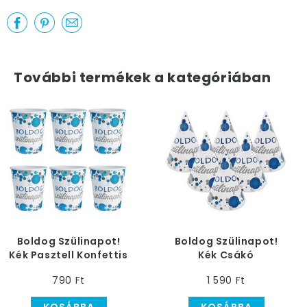
További termékek a kategóriában
Boldog Szülinapot!
Boldog Szülinapot!
Kék Pasztell Konfettis
Kék Csákó
Papír Pohár
790 Ft
1 590 Ft