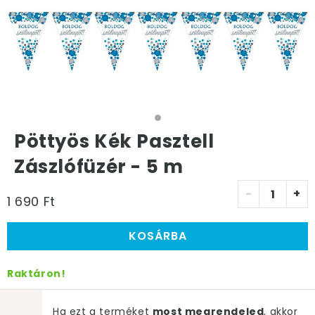
Pöttyös Kék Pasztell
Zászlófüzér - 5 m
-
+
1 690 Ft
KOSÁRBA
Raktáron!
Ha ezt a terméket
most megrendeled
, akkor