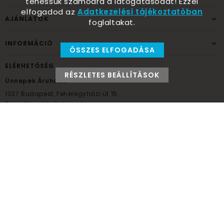
tehessük számodra a látogatásodat! Ezzel
elfogadod az
Adatkezelési tájékoztatóban
AJÁNLATOK
foglaltakat.
INFORMÁCIÓ
ÖSSZES ELFOGADÁSA
ELÉRHETŐSÉG
RÉSZLETES BEÁLLÍTÁSOK
Ünnepek Áruháza
1037
Budapest,
Fehéregyházi út 15.
Személyes átvételi pont
NYITVATARTÁS
Kedd - Péntek: 10:00 - 18:00
Szombat: 9:00 - 14:00
Hétfő, vasárnap: ZÁRVA
+36 30 984 6955
unnepekaruhaza@bwh.hu
UnnepekAruhaza