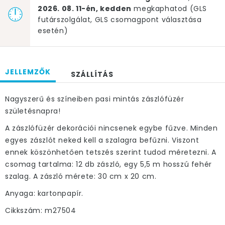
2026. 08. 11-én, kedden
megkaphatod (GLS
futárszolgálat, GLS csomagpont választása
esetén)
JELLEMZŐK
SZÁLLÍTÁS
Nagyszerű és színeiben pasi mintás zászlófüzér
születésnapra!
A zászlófüzér dekorációi nincsenek egybe fűzve. Minden
egyes zászlót neked kell a szalagra befűzni. Viszont
ennek köszönhetően tetszés szerint tudod méretezni. A
csomag tartalma: 12 db zászló, egy 5,5 m hosszú fehér
szalag. A zászló mérete: 30 cm x 20 cm.
Anyaga: kartonpapír.
Cikkszám: m27504