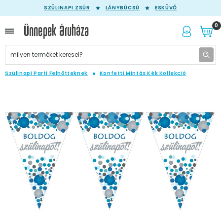
SZÜLINAPI ZSÚR
LÁNYBÚCSÚ
ESKÜVŐ
0
Szülinapi Parti Felnőtteknek
Konfetti Mintás Kék Kollekció