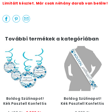
Limitált készlet. Már csak néhány darab van belőle!
További termékek a kategóriában
Boldog Szülinapot!
Boldog Szülinapot!
Kék Pasztell Konfettis
Kék Pasztell Konfettis
Függő Dekoráció
Vállszalag