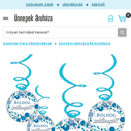
SZÜLINAPI ZSÚR
LÁNYBÚCSÚ
ESKÜVŐ
0
Szülinapi Parti Felnőtteknek
Konfetti Mintás Kék Kollekció