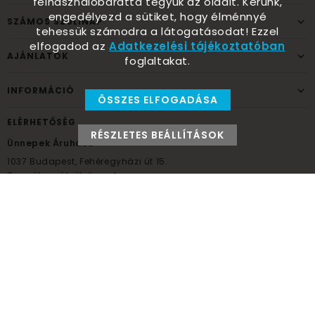
felhasználóbaráttá tegyük az oldalt. Kérünk,
engedélyezd a sütiket, hogy élménnyé
SZÁMOS SZÜLINAP
tehessük számodra a látogatásodat! Ezzel
elfogadod az
Adatkezelési tájékoztatóban
AJÁNLATOK
foglaltakat.
INFORMÁCIÓ
ÖSSZES ELFOGADÁSA
ELÉRHETŐSÉG
RÉSZLETES BEÁLLÍTÁSOK
Ünnepek Áruháza
1037
Budapest,
Fehéregyházi út 15.
Személyes átvételi pont
NYITVATARTÁS
Kedd - Péntek: 10:00 - 18:00
Szombat: 9:00 - 14:00
Hétfő, vasárnap: ZÁRVA
+36 30 984 6955
unnepekaruhaza@bwh.hu