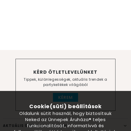
KÉRD ÖTLETLEVELÜNKET
Tippek, különlegességek, aktuális trendek a
partykellékek világából
KÉREM
Cookie(süti) beállítások
Oldalunk sütit használ, hogy biztosítsuk
Neked az Ünnepek Áruháza® teljes
funkcionalitását, informatívvá és
AKTUÁLIS ÜNNEPEK, ALKALMAK