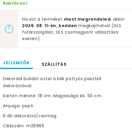
Raktáron!
Ha ezt a terméket
most megrendeled
, akkor
2026. 08. 11-én, kedden
megkaphatod (GLS
futárszolgálat, GLS csomagpont választása
esetén)
JELLEMZŐK
SZÁLLÍTÁS
Dekoráld bulidat ezzel a kék pöttyös pasztell
dekorációval.
Karton mérete: 18 cm. Magassága kb. 50 cm.
Anyaga: papír.
6 db dekoráció/csomag.
Cikkszám: m26965