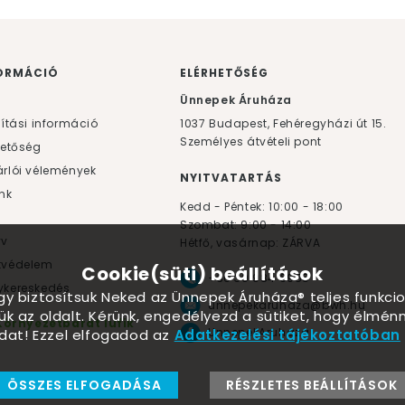
ORMÁCIÓ
ELÉRHETŐSÉG
F
Ünnepek Áruháza
lítási információ
1037
Budapest,
Fehéregyházi út 15.
Személyes átvételi pont
hetőség
rlói vélemények
NYITVATARTÁS
nk
Kedd - Péntek: 10:00 - 18:00
Szombat: 9:00 - 14:00
yv
Hétfő, vasárnap: ZÁRVA
tvédelem
Cookie(süti) beállítások
+36 30 984 6955
kereskedés
ogy biztosítsuk Neked az Ünnepek Áruháza® teljes funkcio
unnepekaruhaza@bwh.hu
ük az oldalt. Kérünk, engedélyezd a sütiket, hogy élmé
Környezetbarát lufik
UnnepekAruhaza
dat! Ezzel elfogadod az
Adatkezelési tájékoztatóban
ÖSSZES ELFOGADÁSA
RÉSZLETES BEÁLLÍTÁSOK