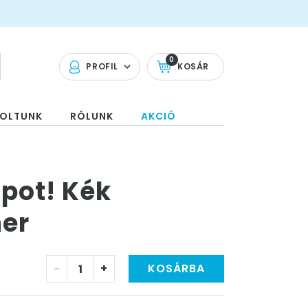
0
PROFIL
KOSÁR
OLTUNK
RÓLUNK
AKCIÓ
pot! Kék
ner
-
+
KOSÁRBA