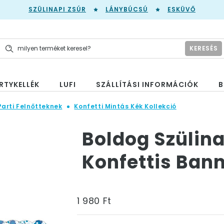
SZÜLINAPI ZSÚR
LÁNYBÚCSÚ
ESKÜVŐ
KERESÉS
RTYKELLÉK
LUFI
SZÁLLÍTÁSI INFORMÁCIÓK
B
Parti Felnőtteknek
Konfetti Mintás Kék Kollekció
Boldog Szülina
Konfettis Ban
1 980 Ft