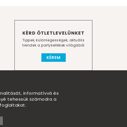
KÉRD ÖTLETLEVELÜNKET
Tippek, különlegességek, aktuális
trendek a partykellékek világából
KÉREM
nalitását, informatívvá és
nnyé tehessük számodra a
foglaltakat.