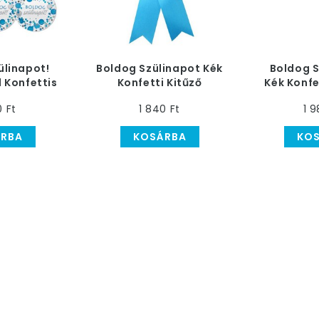
ülinapot!
Boldog Szülinapot Kék
Boldog S
l Konfettis
Konfetti Kitűző
Kék Konfe
Tányér
0 Ft
1 840 Ft
1 9
RBA
KOSÁRBA
KO