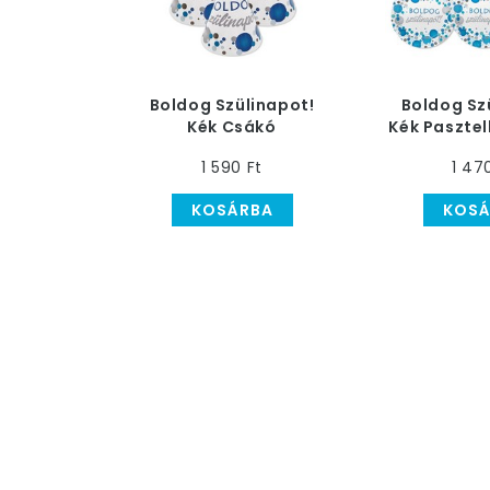
Boldog Szülinapot!
Boldog Sz
Kék Csákó
Kék Pasztel
Parti 
1 590 Ft
1 47
KOSÁRBA
KOSÁ