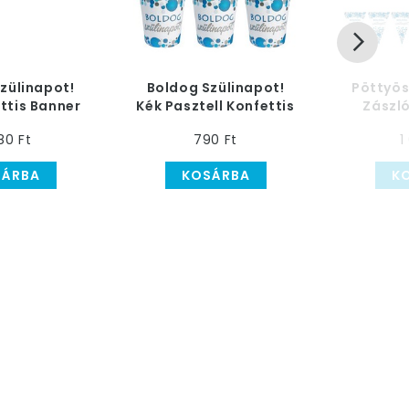
zülinapot!
Boldog Szülinapot!
Pöttyös
ttis Banner
Kék Pasztell Konfettis
Zászló
Papír Pohár
80 Ft
790 Ft
1
SÁRBA
KOSÁRBA
K