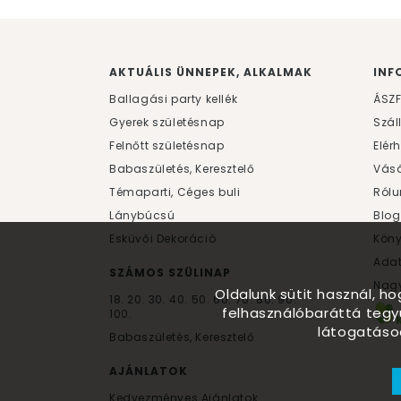
AKTUÁLIS ÜNNEPEK, ALKALMAK
INF
Ballagási party kellék
ÁSZ
Gyerek születésnap
Szál
Felnőtt születésnap
Elér
Babaszületés, Keresztelő
Vásá
Témaparti, Céges buli
Rólu
Lánybúcsú
Blog
Esküvői Dekoráció
Kön
Ada
SZÁMOS SZÜLINAP
Nagy
Oldalunk sütit használ, h
18.
20.
30.
40.
50.
60.
70.
80.
90.
felhasználóbaráttá tegy
100.
látogatáso
Babaszületés, Keresztelő
AJÁNLATOK
Kedvezményes Ajánlatok