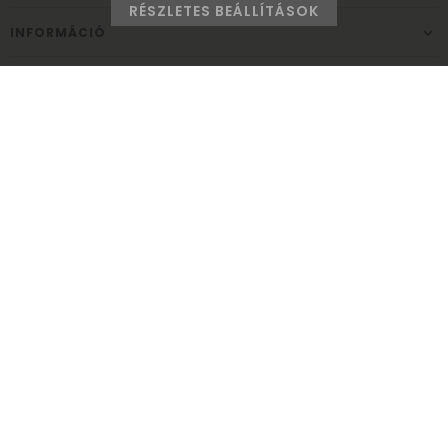
RÉSZLETES BEÁLLÍTÁSOK
INFORMÁCIÓ
ELÉRHETŐSÉG
Ünnepek Áruháza
1037
Budapest,
Fehéregyházi út 15.
Személyes átvételi pont
NYITVATARTÁS
Kedd - Péntek: 10:00 - 18:00
Szombat: 9:00 - 14:00
Hétfő, vasárnap: ZÁRVA
+36 30 984 6955
unnepekaruhaza@bwh.hu
UnnepekAruhaza
Ünnepek Áruháza © a partikellék specialista