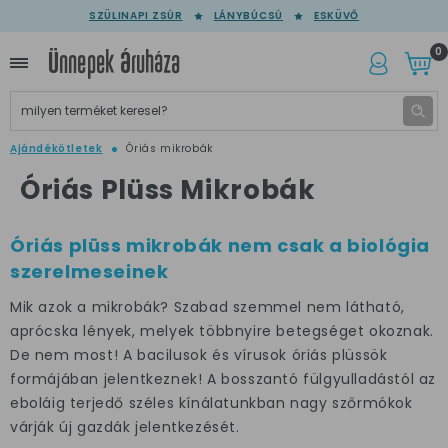
SZÜLINAPI ZSÚR
LÁNYBÚCSÚ
ESKÜVŐ
0
Ajándékötletek
Óriás mikrobák
Óriás Plüss Mikrobák
Óriás plüss mikrobák nem csak a biológia
szerelmeseinek
Mik azok a mikrobák? Szabad szemmel nem látható,
aprócska lények, melyek többnyire betegséget okoznak.
De nem most! A bacilusok és vírusok óriás plüssök
formájában jelentkeznek! A bosszantó fülgyulladástól az
eboláig terjedő széles kínálatunkban nagy szőrmókok
várják új gazdák jelentkezését.