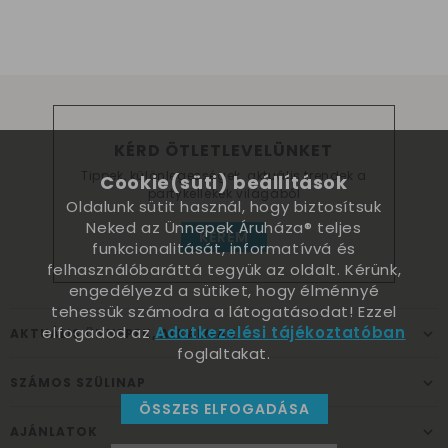
KÉRD ÖTLETLEVELÜNKET
Tippek, különlegességek, aktuális trendek a
Cookie(süti) beállítások
partykellékek világából
Oldalunk sütit használ, hogy biztosítsuk
Neked az Ünnepek Áruháza® teljes
KÉREM
funkcionalitását, informatívvá és
felhasználóbaráttá tegyük az oldalt. Kérünk,
engedélyezd a sütiket, hogy élménnyé
tehessük számodra a látogatásodat! Ezzel
elfogadod az
Adatkezelési tájékoztatóban
AKTUÁLIS ÜNNEPEK, ALKALMAK
foglaltakat.
SZÁMOS SZÜLINAP
ÖSSZES ELFOGADÁSA
AJÁNLATOK