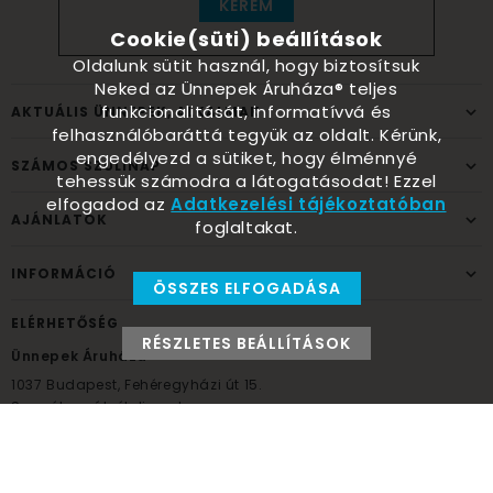
KÉREM
Cookie(süti) beállítások
Oldalunk sütit használ, hogy biztosítsuk
Neked az Ünnepek Áruháza® teljes
funkcionalitását, informatívvá és
AKTUÁLIS ÜNNEPEK, ALKALMAK
felhasználóbaráttá tegyük az oldalt. Kérünk,
engedélyezd a sütiket, hogy élménnyé
SZÁMOS SZÜLINAP
tehessük számodra a látogatásodat! Ezzel
elfogadod az
Adatkezelési tájékoztatóban
AJÁNLATOK
foglaltakat.
INFORMÁCIÓ
ÖSSZES ELFOGADÁSA
ELÉRHETŐSÉG
RÉSZLETES BEÁLLÍTÁSOK
Ünnepek Áruháza
1037
Budapest,
Fehéregyházi út 15.
Személyes átvételi pont
NYITVATARTÁS
Kedd - Péntek: 10:00 - 18:00