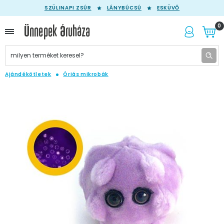
SZÜLINAPI ZSÚR
LÁNYBÚCSÚ
ESKÜVŐ
0
Ajándékötletek
Óriás mikrobák