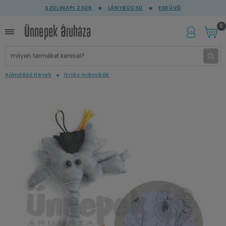
SZÜLINAPI ZSÚR
LÁNYBÚCSÚ
ESKÜVŐ
0
Ajándékötletek
Óriás mikrobák