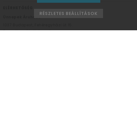
ELÉRHETŐSÉG
RÉSZLETES BEÁLLÍTÁSOK
Ünnepek Áruháza
1037
Budapest,
Fehéregyházi út 15.
Személyes átvételi pont
NYITVATARTÁS
Kedd - Péntek: 10:00 - 18:00
Szombat: 9:00 - 14:00
Hétfő, vasárnap: ZÁRVA
+36 30 984 6955
unnepekaruhaza@bwh.hu
UnnepekAruhaza
Ünnepek Áruháza © a partikellék specialista