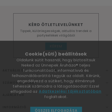
KÉRD ÖTLETLEVELÜNKET
Tippek, különlegességek, aktuális trendek a
partykellékek világából
KÉREM
Cookie(süti) beállítások
Oldalunk sütit használ, hogy biztosítsuk
Neked az Ünnepek Áruháza® teljes
funkcionalitását, informatívvá és
AKTUÁLIS ÜNNEPEK, ALKALMAK
felhasználóbaráttá tegyük az oldalt. Kérünk,
engedélyezd a sütiket, hogy élménnyé
SZÁMOS SZÜLINAP
tehessük számodra a látogatásodat! Ezzel
elfogadod az
Adatkezelési tájékoztatóban
AJÁNLATOK
foglaltakat.
INFORMÁCIÓ
ÖSSZES ELFOGADÁSA