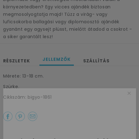
környezetedben? Egy vicces ajándék biztosan
megmosolyogtatja majd! Tűzz a virág- vagy
luficsokorba ballagási vagy diplomaosztó ajándék
gyanánt egy agysejt plüsst, mielőtt átadod a csokrot -
a siker garantált lesz!
JELLEMZŐK
RÉSZLETEK
SZÁLLÍTÁS
Mérete: 13-18 cm.
Szürke.
×
Cikkszám: bigyo-1861
Az első