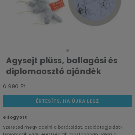
Agysejt plüss, ballagási és
diplomaosztó ajándék
6 990 Ft
ÉRTESÍTS, HA ÚJRA LESZ
elfogyott
Szereted megviccelni a barátaidat, családtagjaidat?
Diplomázik vagy érettségizik mostanában valaki a