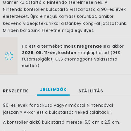
Gamer kulcstartó a Nintendo szerelmeseinek. A
Nintendo kontroller kulcstartó visszahozza a 90-es évek
életérzését. Újra élhetjük kamasz korunkat, amikor
kedvenc videojátékunkkal a Dankey Kong-al játszottunk.
Minden barátunk szeretne majd egy ilyet.
Ha ezt a terméket
most megrendeled
, akkor
2026. 08. 11-én, kedden
megkaphatod (GLS
futárszolgálat, GLS csomagpont választása
esetén)
JELLEMZŐK
RÉSZLETEK
SZÁLLÍTÁS
90-es évek fanatikusa vagy? Imádtál Nintendóval
játszani? Akkor ezt a kulcstartót neked találták ki.
A kontroller alakú kulcstartó mérete: 5,5 cm x 2,5 cm.
×