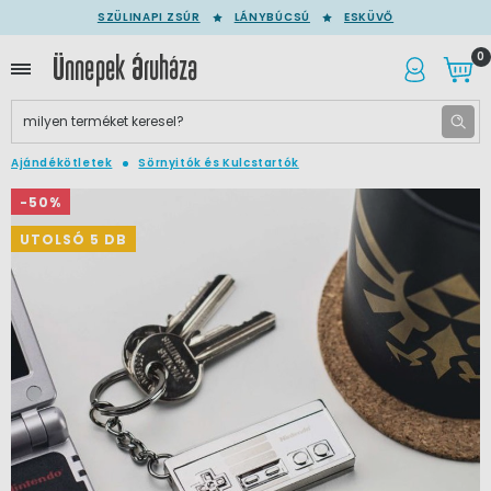
SZÜLINAPI ZSÚR
LÁNYBÚCSÚ
ESKÜVŐ
0
Ajándékötletek
Sörnyitók és Kulcstartók
-50%
UTOLSÓ 5 DB