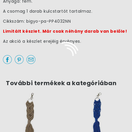
Anyaga: fém.
A csomag 1 darab kulcstartót tartalmaz.
Cikkszám: bigyo-pa-PP4032NN
Limitált készlet. Már csak néhány darab van belőle!
z első
Az akció a készlet erejéig érvényes.
ásárlásodhoz
zeretnénk
edveskedni egy
0%-os
További termékek a kategóriában
uponnal.