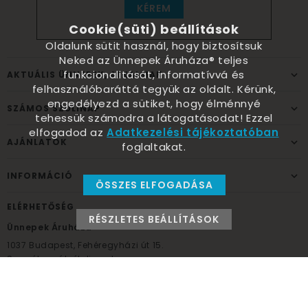
KÉREM
Cookie(süti) beállítások
Oldalunk sütit használ, hogy biztosítsuk
Neked az Ünnepek Áruháza® teljes
funkcionalitását, informatívvá és
AKTUÁLIS ÜNNEPEK, ALKALMAK
felhasználóbaráttá tegyük az oldalt. Kérünk,
engedélyezd a sütiket, hogy élménnyé
SZÁMOS SZÜLINAP
tehessük számodra a látogatásodat! Ezzel
elfogadod az
Adatkezelési tájékoztatóban
AJÁNLATOK
foglaltakat.
INFORMÁCIÓ
ÖSSZES ELFOGADÁSA
ELÉRHETŐSÉG
RÉSZLETES BEÁLLÍTÁSOK
Ünnepek Áruháza
1037
Budapest,
Fehéregyházi út 15.
Személyes átvételi pont
NYITVATARTÁS