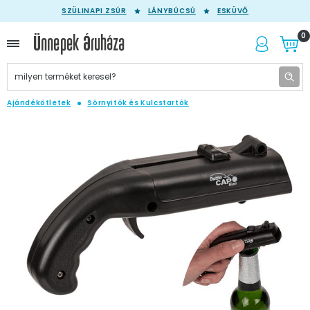
SZÜLINAPI ZSÚR
LÁNYBÚCSÚ
ESKÜVŐ
0
Ajándékötletek
Sörnyitók és Kulcstartók