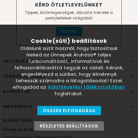
KÉRD ÖTLETLEVELÜNKET
Tippek, különlegességek, aktuális trendek a
partykellékek világából
KÉREM
Cookie(süti) beállítások
Oldalunk sütit használ, hogy biztosítsuk
Neked az Ünnepek Áruháza® teljes
funkcionalitását, informatívvá és
AKTUÁLIS ÜNNEPEK, ALKALMAK
felhasználóbaráttá tegyük az oldalt. Kérünk,
engedélyezd a sütiket, hogy élménnyé
SZÁMOS SZÜLINAP
tehessük számodra a látogatásodat! Ezzel
elfogadod az
Adatkezelési tájékoztatóban
AJÁNLATOK
foglaltakat.
INFORMÁCIÓ
ÖSSZES ELFOGADÁSA
ELÉRHETŐSÉG
RÉSZLETES BEÁLLÍTÁSOK
Ünnepek Áruháza
1037
Budapest,
Fehéregyházi út 15.