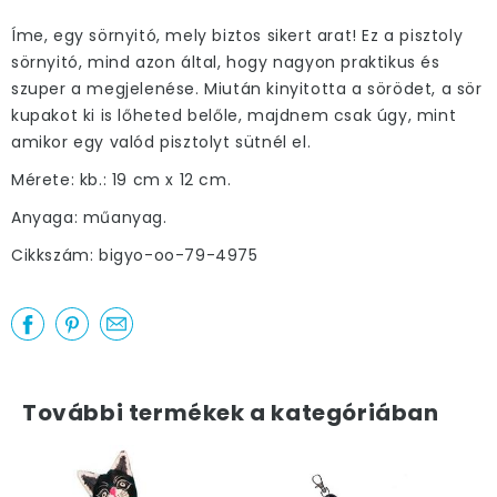
Íme, egy sörnyitó, mely biztos sikert arat! Ez a pisztoly
sörnyitó, mind azon által, hogy nagyon praktikus és
szuper a megjelenése. Miután kinyitotta a sörödet, a sör
kupakot ki is lőheted belőle, majdnem csak úgy, mint
amikor egy valód pisztolyt sütnél el.
Mérete: kb.: 19 cm x 12 cm.
Anyaga: műanyag.
Cikkszám: bigyo-oo-79-4975
További termékek a kategóriában