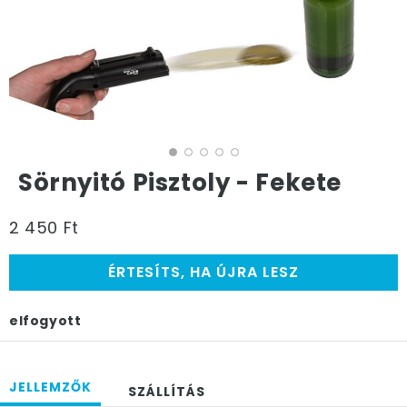
Sörnyitó Pisztoly - Fekete
2 450 Ft
ÉRTESÍTS, HA ÚJRA LESZ
elfogyott
JELLEMZŐK
SZÁLLÍTÁS