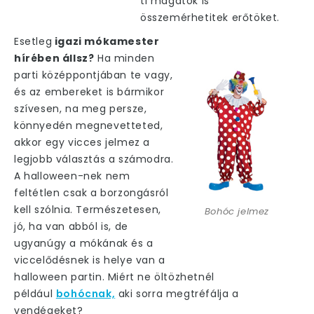
ti magatok is
összemérhetitek erőtöket.
Esetleg
igazi mókamester
hírében állsz?
Ha minden
parti középpontjában te vagy,
és az embereket is bármikor
szívesen, na meg persze,
könnyedén megnevetteted,
akkor egy vicces jelmez a
legjobb választás a számodra.
A halloween-nek nem
feltétlen csak a borzongásról
kell szólnia. Természetesen,
Bohóc jelmez
jó, ha van abból is, de
ugyanúgy a mókának és a
viccelődésnek is helye van a
halloween partin. Miért ne öltözhetnél
például
bohócnak,
aki sorra megtréfálja a
vendégeket?