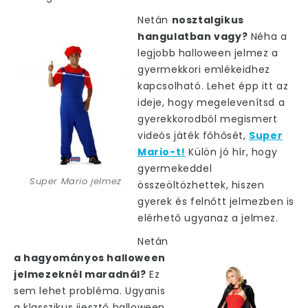
Netán
nosztalgikus
hangulatban vagy?
Néha a
legjobb halloween jelmez a
gyermekkori emlékeidhez
kapcsolható. Lehet épp itt az
ideje, hogy megelevenítsd a
gyerekkorodból megismert
videós játék főhősét,
Super
Mario-t!
Külön jó hír, hogy
gyermekeddel
Super Mario jelmez
összeöltözhettek, hiszen
gyerek és felnőtt jelmezben is
elérhető ugyanaz a jelmez.
Netán
a hagyományos halloween
jelmezeknél maradnál?
Ez
sem lehet probléma. Ugyanis
a klasszikus ijesztő halloween