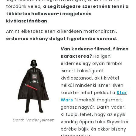
törődünk veled,
a segítségedre szeretnénk lenni a
tökéletes halloween-i megjelenés
kiválasztásában.
Amint elkezdesz ezen a kérdésen morfondírozni,
érdemes néhány dolgot figyelembe venned.
Van kedvenc filmed, filmes
karaktered?
Ha igen,
érdemes egy olyan filmből
ismert kulcsfigurát
kiválasztanod, akit kivétel
nélkül mindenki ismer. Ilyen
karakter lehet például a
Star
Wars
filmekből megismert
gonosz nagyúr, Darth Vader.
Ki tudja, lehet, hogy az egyik
Darth Vader jelmez
vendég éppen Luke Skywalker
bőrébe bújik, és akkor bizony