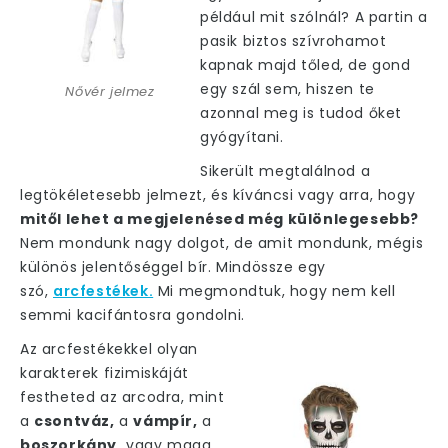
például mit szólnál? A partin a
pasik biztos szívrohamot
kapnak majd tőled, de gond
egy szál sem, hiszen te
Nővér jelmez
azonnal meg is tudod őket
gyógyítani.
Sikerült megtalálnod a
legtökéletesebb jelmezt,
és kíváncsi vagy arra, hogy
mitől lehet a megjelenésed még különlegesebb?
Nem mondunk nagy dolgot, de amit mondunk, mégis
különös jelentőséggel bír. Mindössze egy
szó,
arcfestékek.
Mi megmondtuk, hogy nem kell
semmi kacifántosra gondolni.
Az arcfestékekkel olyan
karakterek fizimiskáját
festheted az arcodra, mint
a
csontváz,
a
vámpír,
a
boszorkány,
vagy maga