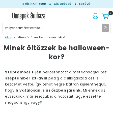
SZÜLINAPI ZSÚR
LÁNYBÚCSÚ
ESKÜVŐ
0
Blog
Minek öltözzek be halloween-kor?
Minek öltözzek be halloween-
kor?
Szeptember 1-jén
beköszöntött a meteorológiai ősz,
szeptember 23-ával
pedig a csillagászati ősz is
kezdetét vette. Így tehát végre bátran kijelenthetjük,
hogy
hivatalosan is az őszben járunk.
Mi ennek az
évszaknak már érezzük is a hatásait, ugye ezzel te
magad is így vagy?