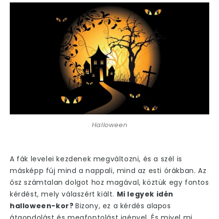
Halloween
A fák levelei kezdenek megváltozni, és a szél is
másképp fúj mind a nappali, mind az esti órákban. Az
ősz számtalan dolgot hoz magával, köztük egy fontos
kérdést, mely válaszért kiált.
Mi legyek idén
halloween-kor?
Bizony, ez a kérdés alapos
átgondolást és megfontolást igényel. És mivel mi