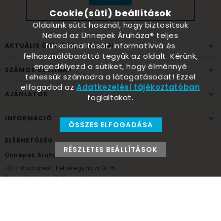
Cookie(süti) beállítások
Oldalunk sütit használ, hogy biztosítsuk
Neked az Ünnepek Áruháza® teljes
funkcionalitását, informatívvá és
AKTUÁLIS ÜNNEPEK, ALKALMAK
felhasználóbaráttá tegyük az oldalt. Kérünk,
engedélyezd a sütiket, hogy élménnyé
SZÁMOS SZÜLINAP
tehessük számodra a látogatásodat! Ezzel
elfogadod az
Adatkezelési tájékoztatóban
AJÁNLATOK
foglaltakat.
INFORMÁCIÓ
ÖSSZES ELFOGADÁSA
ELÉRHETŐSÉG
RÉSZLETES BEÁLLÍTÁSOK
Ünnepek Áruháza
1037
Budapest,
Fehéregyházi út 15.
Személyes átvételi pont
NYITVATARTÁS
Kedd - Péntek: 10:00 - 18:00