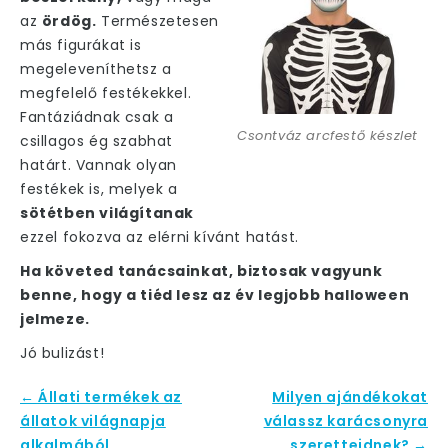
az
ördög.
Természetesen
más figurákat is
megeleveníthetsz a
megfelelő festékekkel.
Fantáziádnak csak a
Csontváz arcfestő készlet
csillagos ég szabhat
határt. Vannak olyan
festékek is, melyek a
sötétben világítanak
ezzel fokozva az elérni kívánt hatást.
Ha követed tanácsainkat, biztosak vagyunk
benne, hogy a tiéd lesz az év legjobb halloween
jelmeze.
Jó bulizást!
← Állati termékek az
Milyen ajándékokat
állatok világnapja
válassz karácsonyra
alkalmából
szeretteidnek? →