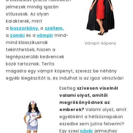
jelmezek mindig igazán
stílusosak. Az olyan
karakterek, mint
a
boszorkány,
a
szellem,
a
zombi
és a
vámpír
mind-
mind klasszikusnak
Vámpír köpeny
tekinthetőek, hiszen a
legnépszerűbb kedvencek
közé tartoznak. Teríts
magadra egy vámpír köpenyt, szerezz be néhány
egyéb kiegészítőt is, és indulhat is az igazi vérszívás!
Esetleg
szívesen viselnél
valami olyat, amitől
megrökönyödnek az
emberek?
Valami olyat, amit
egyébként a hétköznapokon
eszedbe sem jutna felvenni?
Egy szexi
nővér
jelmezhez