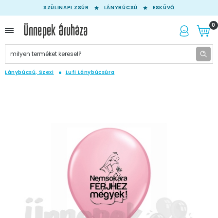
SZÜLINAPI ZSÚR
LÁNYBÚCSÚ
ESKÜVŐ
0
Lánybúcsú, Szexi
Lufi Lánybúcsúra