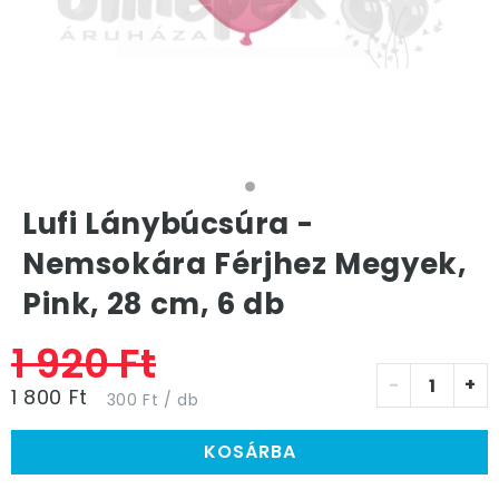
Lufi Lánybúcsúra -
Nemsokára Férjhez Megyek,
Pink, 28 cm, 6 db
1 920 Ft
-
+
1 800 Ft
300 Ft / db
KOSÁRBA