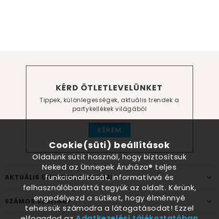
KÉRD ÖTLETLEVELÜNKET
Tippek, különlegességek, aktuális trendek a
partykellékek világából
KÉREM
Cookie(süti) beállítások
Oldalunk sütit használ, hogy biztosítsuk
Neked az Ünnepek Áruháza® teljes
funkcionalitását, informatívvá és
AKTUÁLIS ÜNNEPEK, ALKALMAK
felhasználóbaráttá tegyük az oldalt. Kérünk,
engedélyezd a sütiket, hogy élménnyé
SZÁMOS SZÜLINAP
tehessük számodra a látogatásodat! Ezzel
elfogadod az
Adatkezelési tájékoztatóban