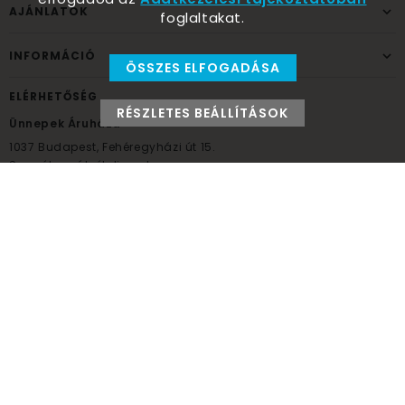
AJÁNLATOK
foglaltakat.
INFORMÁCIÓ
ÖSSZES ELFOGADÁSA
ELÉRHETŐSÉG
RÉSZLETES BEÁLLÍTÁSOK
Ünnepek Áruháza
1037
Budapest,
Fehéregyházi út 15.
Személyes átvételi pont
NYITVATARTÁS
Kedd - Péntek: 10:00 - 18:00
Szombat: 9:00 - 14:00
Hétfő, vasárnap: ZÁRVA
+36 30 984 6955
unnepekaruhaza@bwh.hu
UnnepekAruhaza