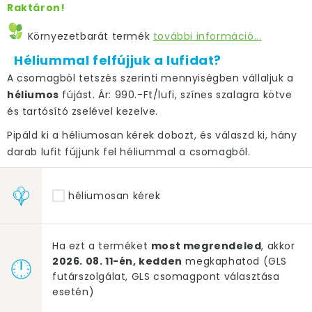
Raktáron!
Környezetbarát termék
további információ...
Héliummal felfújjuk a lufidat?
A csomagból tetszés szerinti mennyiségben vállaljuk a
héliumos
fújást. Ár: 990.-Ft/lufi, színes szalagra kötve
és tartósító zselével kezelve.
Pipáld ki a héliumosan kérek dobozt, és válaszd ki, hány
darab lufit fújjunk fel héliummal a csomagból.
héliumosan kérek
Ha ezt a terméket
most megrendeled
, akkor
2026. 08. 11-én, kedden
megkaphatod (GLS
futárszolgálat, GLS csomagpont választása
esetén)