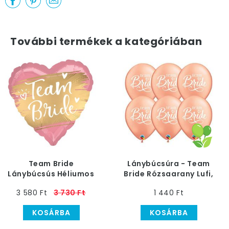
További termékek a kategóriában
Team Bride
Lánybúcsúra - Team
Lánybúcsús Héliumos
Bride Rózsaarany Lufi,
Fólia Lufi, 46 cm
28 cm, 6 db
3 580 Ft
3 730 Ft
1 440 Ft
KOSÁRBA
KOSÁRBA