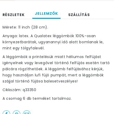
JELLEMZŐK
RÉSZLETEK
SZÁLLÍTÁS
Mérete: 11 inch (28 cm).
Anyaga: latex. A Qualatex léggömbök 100%-osan
környezetbarátak, ugyanannyi idő alatt bomlanak le,
mint egy tölgyfalevél.
A léggömbök a printelésük miatt héliumos felfújást
igényelnek vagy levegővel történő felfújás esetén tartó
pálcára rögzíthetőek. A léggömb felfújásához kérjük,
hogy használjon lufi fújó pumpát, mert a léggömbök
szájjal történő fújása balesetveszélyes!
Cikkszám: q33350
A csomag 6 db terméket tartalmaz.