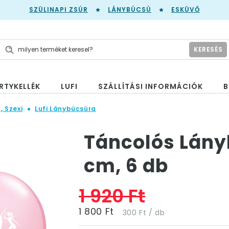
SZÜLINAPI ZSÚR
LÁNYBÚCSÚ
ESKÜVŐ
KERESÉS
RTYKELLÉK
LUFI
SZÁLLÍTÁSI INFORMÁCIÓK
B
, Szexi
Lufi Lánybúcsúra
Táncolós Lányb
cm, 6 db
1 920 Ft
1 800 Ft
300 Ft / db