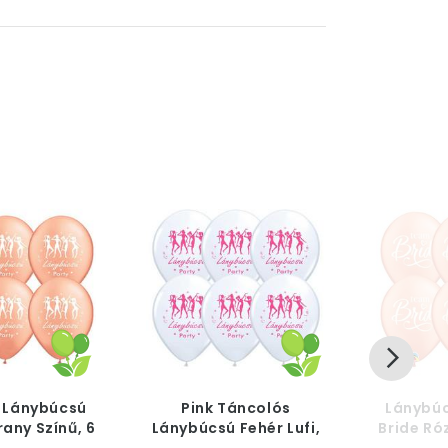
 Lánybúcsú
Pink Táncolós
Lánybú
rany Színű, 6
Lánybúcsú Fehér Lufi,
Bride Ró