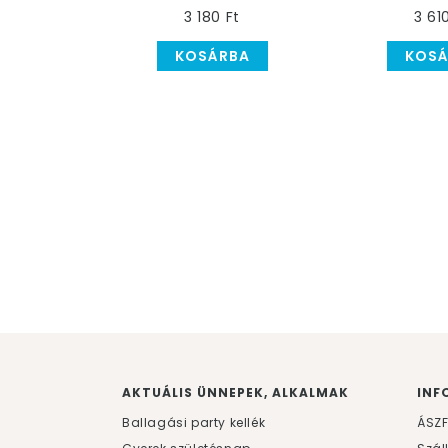
Fényes Héliumos Lufi
Kétoldalú 
3 180 Ft
3 61
Lánybúcsúra, 46 cm
KOSÁRBA
KOSÁ
AKTUÁLIS ÜNNEPEK, ALKALMAK
INF
Ballagási party kellék
ÁSZ