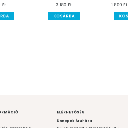
Fólia Lufi
Lánybúcsúra, 45 cm
0 Ft
3 180 Ft
1 800 Ft
RBA
KOSÁRBA
KO
ORMÁCIÓ
ELÉRHETŐSÉG
F
Ünnepek Áruháza