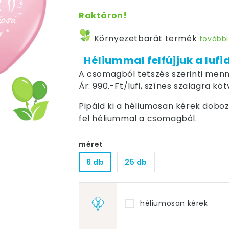
Raktáron!
Környezetbarát termék
további
Héliummal felfújjuk a lufi
A csomagból tetszés szerinti menn
Ár: 990.-Ft/lufi, színes szalagra kö
Pipáld ki a héliumosan kérek dobozt,
fel héliummal a csomagból.
méret
6 db
25 db
héliumosan kérek