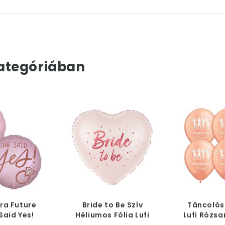
ategóriában
ra Future
Bride to Be Szív
Táncolós
Said Yes!
Héliumos Fólia Lufi
Lufi Rózsa