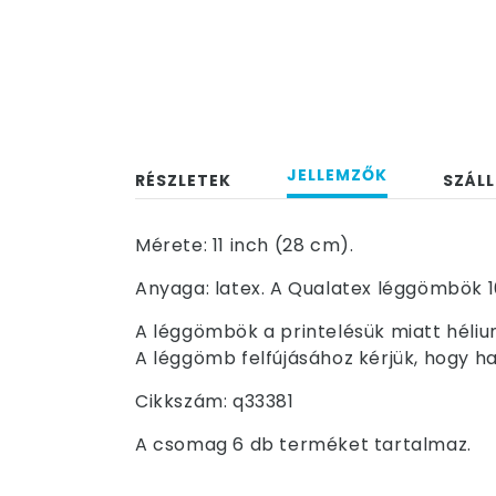
JELLEMZŐK
RÉSZLETEK
SZÁLL
Mérete: 11 inch (28 cm).
Anyaga: latex. A Qualatex léggömbök 1
A léggömbök a printelésük miatt hélium
A léggömb felfújásához kérjük, hogy ha
Cikkszám: q33381
A csomag 6 db terméket tartalmaz.