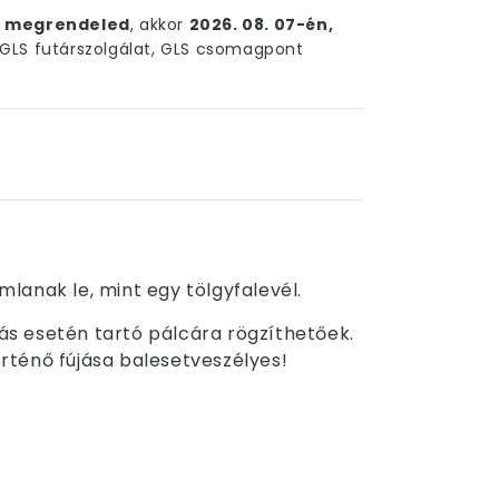
ig megrendeled
, akkor
2026. 08. 07-én,
LS futárszolgálat, GLS csomagpont
lanak le, mint egy tölgyfalevél.
jás esetén tartó pálcára rögzíthetőek.
örténő fújása balesetveszélyes!