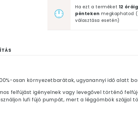
Ha ezt a terméket
12 órá
pénteken
megkaphatod (G
választása esetén)
ÍTÁS
00%-osan környezetbarátak, ugyanannyi idő alatt bom
os felfújást igényelnek vagy levegővel történő felfú
sználjon lufi fújó pumpát, mert a léggömbök szájjal t