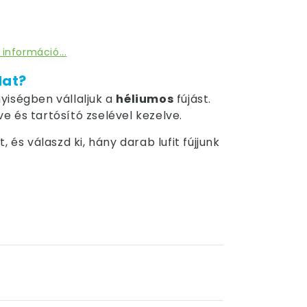
 információ...
dat?
yiségben vállaljuk a
héliumos
fújást.
tve és tartósító zselével kezelve.
 és válaszd ki, hány darab lufit fújjunk