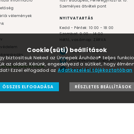
lítási információ
1037
Budapest,
Fehéregyházi út 15.
Személyes átvételi pont
hetőség
rlói vélemények
NYITVATARTÁS
nk
Kedd - Péntek: 10:00 - 18:00
Szombat: 9:00 - 14:00
yv
Hétfő, vasárnap: ZÁRVA
tvédelem
Cookie(süti) beállítások
+36 30 984 6955
kereskedés
ogy biztosítsuk Neked az Ünnepek Áruháza® teljes funkcio
unnepekaruhaza@bwh.hu
ük az oldalt. Kérünk, engedélyezd a sütiket, hogy élmé
Környezetbarát lufik
UnnepekAruhaza
dat! Ezzel elfogadod az
Adatkezelési tájékoztatóban
ÖSSZES ELFOGADÁSA
RÉSZLETES BEÁLLÍTÁSOK