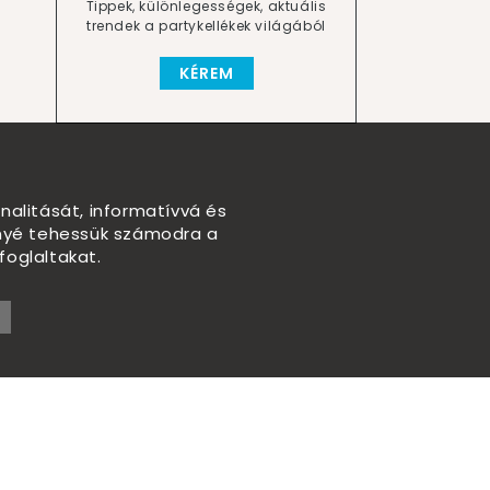
Tippek, különlegességek, aktuális
trendek a partykellékek világából
KÉREM
nalitását, informatívvá és
nnyé tehessük számodra a
foglaltakat.