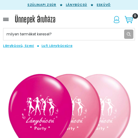
SZÜLINAPI ZSÚR
LÁNYBÚCSÚ
ESKÜVŐ
0
Lánybúcsú, Szexi
Lufi Lánybúcsúra