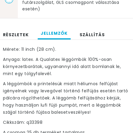
futárszolgálat, GLS csomagpont választása
esetén)
JELLEMZŐK
RÉSZLETEK
SZÁLLÍTÁS
Mérete: 11 inch (28 cm).
Anyaga: latex. A Qualatex léggömbök 100%-osan
környezetbarátak, ugyanannyi idő alatt bomlanak le,
mint egy tölgyfalevél.
A léggömbök a printelésük miatt héliumos felfújást
igényelnek vagy levegővel történő felfújás esetén tartó
pálcára rögzíthetőek. A léggömb felfújásához kérjük,
hogy használjon lufi fújó pumpát, mert a léggömbök
szájjal történő fújása balesetveszélyes!
Cikkszám: q33398
A csomag 25 db terméket tartalmaz.