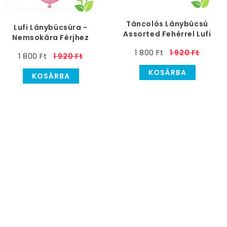
Táncolós Lánybúcsú
Lufi Lánybúcsúra -
Assorted Fehérrel Lufi
Nemsokára Férjhez
- 28 cm, 6 db
Megyek, Pink, 28 cm, 6
1 800 Ft
1 920 Ft
1 800 Ft
1 920 Ft
db
KOSÁRBA
KOSÁRBA