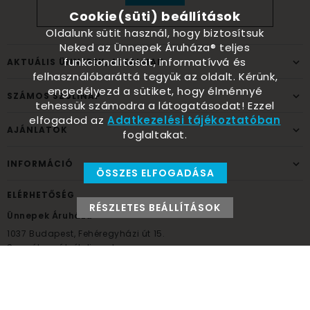
Cookie(süti) beállítások
Oldalunk sütit használ, hogy biztosítsuk
Neked az Ünnepek Áruháza® teljes
funkcionalitását, informatívvá és
AKTUÁLIS ÜNNEPEK, ALKALMAK
felhasználóbaráttá tegyük az oldalt. Kérünk,
engedélyezd a sütiket, hogy élménnyé
SZÁMOS SZÜLINAP
tehessük számodra a látogatásodat! Ezzel
elfogadod az
Adatkezelési tájékoztatóban
AJÁNLATOK
foglaltakat.
INFORMÁCIÓ
ÖSSZES ELFOGADÁSA
ELÉRHETŐSÉG
RÉSZLETES BEÁLLÍTÁSOK
Ünnepek Áruháza
1037
Budapest,
Fehéregyházi út 15.
Személyes átvételi pont
NYITVATARTÁS
Kedd - Péntek: 10:00 - 18:00