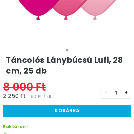
Táncolós Lánybúcsú Lufi, 28
cm, 25 db
8 000 Ft
-
+
2 250 Ft
90 Ft / db
KOSÁRBA
Raktáron!