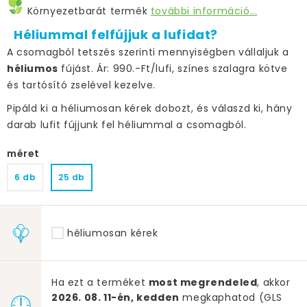
Környezetbarát termék
további információ...
Héliummal felfújjuk a lufidat?
A csomagból tetszés szerinti mennyiségben vállaljuk a
héliumos
fújást. Ár: 990.-Ft/lufi, színes szalagra kötve
és tartósító zselével kezelve.
Pipáld ki a héliumosan kérek dobozt, és válaszd ki, hány
darab lufit fújjunk fel héliummal a csomagból.
méret
6 db
25 db
héliumosan kérek
Ha ezt a terméket
most megrendeled
, akkor
2026. 08. 11-én, kedden
megkaphatod (GLS