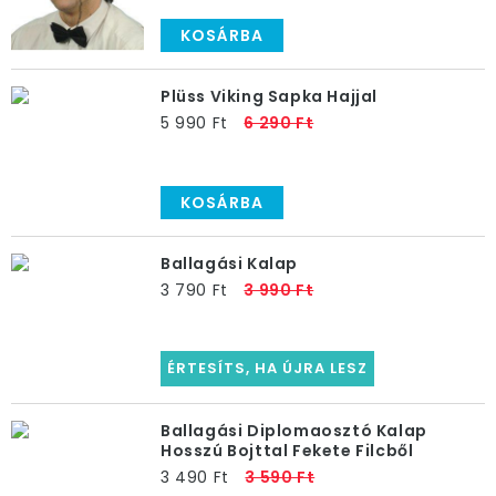
KOSÁRBA
Plüss Viking Sapka Hajjal
5 990 Ft
6 290 Ft
KOSÁRBA
Ballagási Kalap
3 790 Ft
3 990 Ft
ÉRTESÍTS, HA ÚJRA LESZ
Ballagási Diplomaosztó Kalap
Hosszú Bojttal Fekete Filcből
3 490 Ft
3 590 Ft