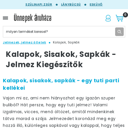
SZÜLINAPI ZSÚR
LÁNYBÚCSÚ
ESKÜVŐ
0
Jelmezek, jelmez ötletek
Kalapok, Sapkák
Kalapok, Sisakok, Sapkák -
Jelmez Kiegészítők
Kalapok, sisakok, sapkák - egy tuti parti
kellékei
Vajon mi az, ami nem hiányozhat egy igazán szuper
buliból? Hát persze, hogy egy tuti jelmez! Valami
izgalmas, vicces, menő öltözet, amitől mindenkinek
tátva marad a szája. Jelmezedet koronázd meg egy
hozzá illő, különleges sapkával vagy kalappal, hogy teljes