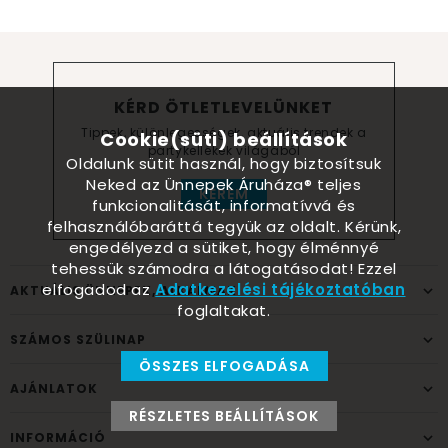
KÉRD ÖTLETLEVELÜNKET
Tippek, különlegességek, aktuális trendek a
Cookie(süti) beállítások
partykellékek világából
Oldalunk sütit használ, hogy biztosítsuk
Neked az Ünnepek Áruháza® teljes
KÉREM
funkcionalitását, informatívvá és
felhasználóbaráttá tegyük az oldalt. Kérünk,
engedélyezd a sütiket, hogy élménnyé
tehessük számodra a látogatásodat! Ezzel
elfogadod az
Adatkezelési tájékoztatóban
AKTUÁLIS ÜNNEPEK, ALKALMAK
foglaltakat.
SZÁMOS SZÜLINAP
ÖSSZES ELFOGADÁSA
AJÁNLATOK
RÉSZLETES BEÁLLÍTÁSOK
INFORMÁCIÓ