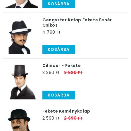
KOSÁRBA
Gengszter Kalap Fekete Fehér
Csíkos
4 790 Ft
KOSÁRBA
Cilinder - Fekete
3 390 Ft
3 520 Ft
KOSÁRBA
Fekete Keménykalap
2 590 Ft
2 690 Ft