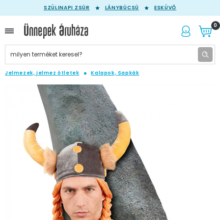
SZÜLINAPI ZSÚR
LÁNYBÚCSÚ
ESKÜVŐ
0
Jelmezek, jelmez ötletek
Kalapok, Sapkák