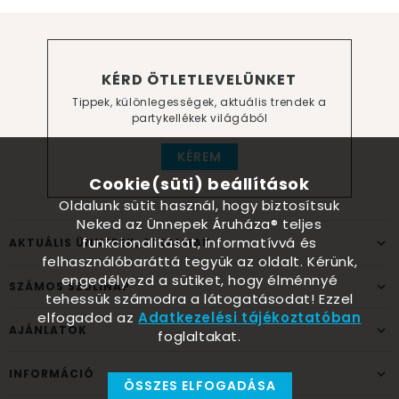
KÉRD ÖTLETLEVELÜNKET
Tippek, különlegességek, aktuális trendek a
partykellékek világából
KÉREM
Cookie(süti) beállítások
Oldalunk sütit használ, hogy biztosítsuk
Neked az Ünnepek Áruháza® teljes
funkcionalitását, informatívvá és
AKTUÁLIS ÜNNEPEK, ALKALMAK
felhasználóbaráttá tegyük az oldalt. Kérünk,
engedélyezd a sütiket, hogy élménnyé
SZÁMOS SZÜLINAP
tehessük számodra a látogatásodat! Ezzel
elfogadod az
Adatkezelési tájékoztatóban
AJÁNLATOK
foglaltakat.
INFORMÁCIÓ
ÖSSZES ELFOGADÁSA