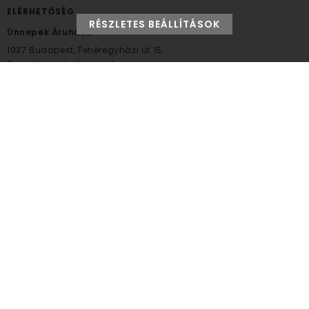
ELÉRHETŐSÉG
RÉSZLETES BEÁLLÍTÁSOK
Ünnepek Áruháza
1037
Budapest,
Fehéregyházi út 15.
Személyes átvételi pont
NYITVATARTÁS
Kedd - Péntek: 10:00 - 18:00
Szombat: 9:00 - 14:00
Hétfő, vasárnap: ZÁRVA
+36 30 984 6955
unnepekaruhaza@bwh.hu
UnnepekAruhaza
Ünnepek Áruháza © a partikellék specialista