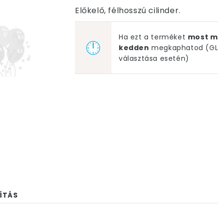
Előkelő, félhosszú cilinder.
Ha ezt a terméket
most m
kedden
megkaphatod (GLS
választása esetén)
ÍTÁS