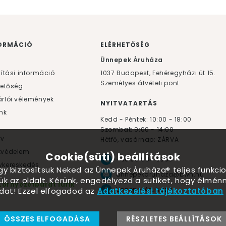
ORMÁCIÓ
ELÉRHETŐSÉG
F
Ünnepek Áruháza
lítási információ
1037
Budapest,
Fehéregyházi út 15.
Személyes átvételi pont
hetőség
rlói vélemények
NYITVATARTÁS
nk
Kedd - Péntek: 10:00 - 18:00
Szombat: 9:00 - 14:00
yv
Hétfő, vasárnap: ZÁRVA
tvédelem
Cookie(süti) beállítások
+36 30 984 6955
kereskedés
ogy biztosítsuk Neked az Ünnepek Áruháza® teljes funkcio
unnepekaruhaza@bwh.hu
ük az oldalt. Kérünk, engedélyezd a sütiket, hogy élmé
Környezetbarát lufik
UnnepekAruhaza
dat! Ezzel elfogadod az
Adatkezelési tájékoztatóban
ÖSSZES ELFOGADÁSA
RÉSZLETES BEÁLLÍTÁSOK