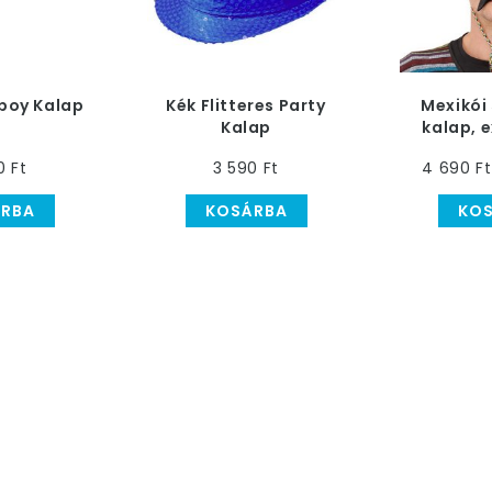
boy Kalap
Kék Flitteres Party
Mexikói
Kalap
kalap, 
0 Ft
3 590 Ft
4 690 Ft
RBA
KOSÁRBA
KO