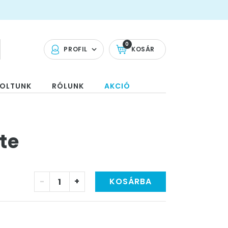
0
PROFIL
KOSÁR
OLTUNK
RÓLUNK
AKCIÓ
ete
-
+
KOSÁRBA