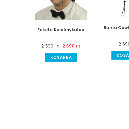
Barna Cow
Fekete Keménykalap
2 69
2 590 Ft
2 690 Ft
KOSÁ
KOSÁRBA