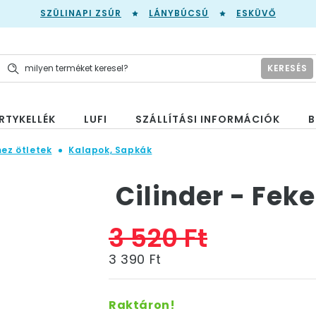
SZÜLINAPI ZSÚR
LÁNYBÚCSÚ
ESKÜVŐ
KERESÉS
RTYKELLÉK
LUFI
SZÁLLÍTÁSI INFORMÁCIÓK
B
mez ötletek
Kalapok, Sapkák
Cilinder - Fek
3 520 Ft
3 390 Ft
Raktáron!