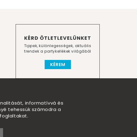
KÉRD ÖTLETLEVELÜNKET
Tippek, különlegességek, aktuális
trendek a partykellékek világából
KÉREM
nalitását, informatívvá és
nnyé tehessük számodra a
foglaltakat.