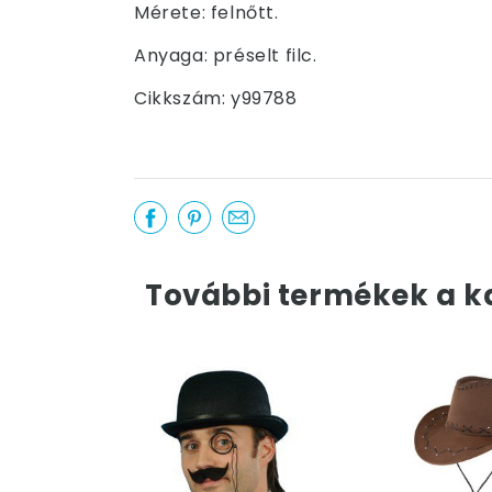
Mérete: felnőtt.
Anyaga: préselt filc.
Cikkszám: y99788
További termékek a k