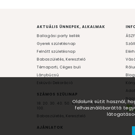
AKTUÁLIS ÜNNEPEK, ALKALMAK
INF
Ballagási party kellék
ÁSZ
Gyerek születésnap
Szál
Felnőtt születésnap
Elér
Babaszületés, Keresztelő
Vásá
Témaparti, Céges buli
Rólu
Lánybúcsú
Blog
Esküvői Dekoráció
Kön
Ada
SZÁMOS SZÜLINAP
Nagy
Oldalunk sütit használ, h
18.
20.
30.
40.
50.
60.
70.
80.
90.
felhasználóbaráttá tegy
100.
látogatáso
Babaszületés, Keresztelő
AJÁNLATOK