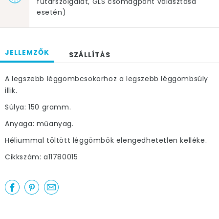
futárszolgálat, GLS csomagpont választása
esetén)
JELLEMZŐK
SZÁLLÍTÁS
A legszebb léggömbcsokorhoz a legszebb léggömbsúly
illik.
Súlya: 150 gramm.
Anyaga: műanyag.
Héliummal töltött léggömbök elengedhetetlen kelléke.
Cikkszám: a11780015