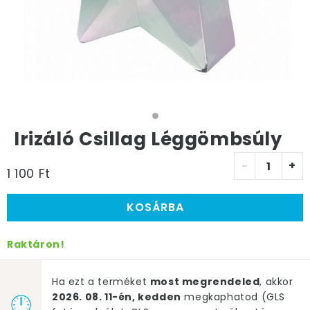
Irizáló Csillag Léggömbsúly
-
+
1 100 Ft
KOSÁRBA
Raktáron!
Ha ezt a terméket
most megrendeled
, akkor
2026. 08. 11-én, kedden
megkaphatod (GLS