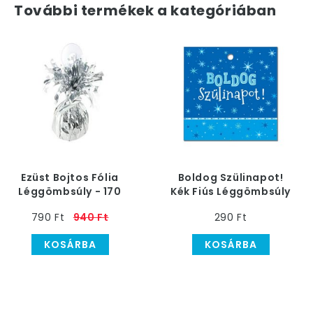
További termékek a kategóriában
Ezüst Bojtos Fólia
Boldog Szülinapot!
Léggömbsúly - 170
Kék Fiús Léggömbsúly
gramm
790 Ft
940 Ft
290 Ft
KOSÁRBA
KOSÁRBA