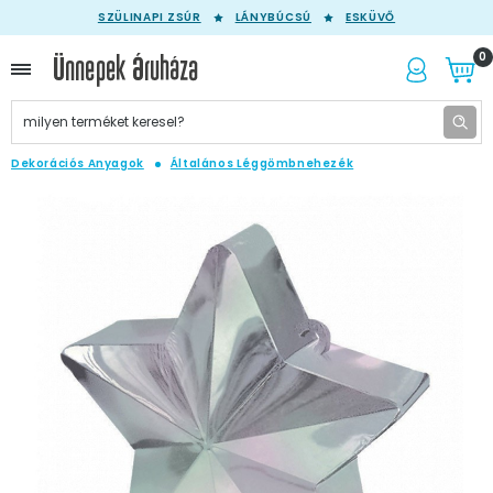
SZÜLINAPI ZSÚR
LÁNYBÚCSÚ
ESKÜVŐ
0
Dekorációs Anyagok
Általános Léggömbnehezék