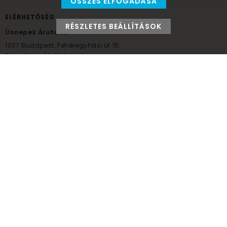
ÖSSZES ELFOGADÁSA
ELÉRHETŐSÉG
RÉSZLETES BEÁLLÍTÁSOK
Ünnepek Áruháza
1037
Budapest,
Fehéregyházi út 15.
Személyes átvételi pont
NYITVATARTÁS
Kedd - Péntek: 10:00 - 18:00
Szombat: 9:00 - 14:00
Hétfő, vasárnap: ZÁRVA
+36 30 984 6955
unnepekaruhaza@bwh.hu
UnnepekAruhaza
Ünnepek Áruháza © a partikellék specialista