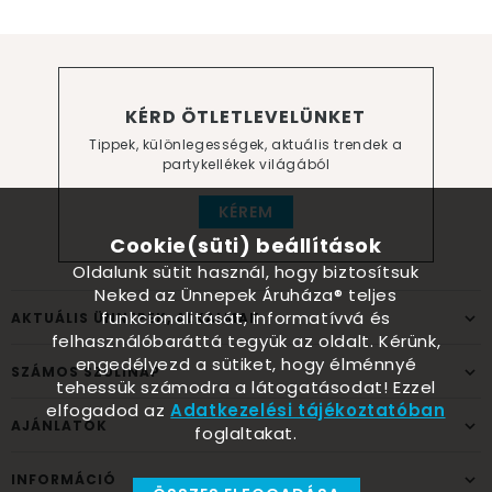
KÉRD ÖTLETLEVELÜNKET
Tippek, különlegességek, aktuális trendek a
partykellékek világából
KÉREM
Cookie(süti) beállítások
Oldalunk sütit használ, hogy biztosítsuk
Neked az Ünnepek Áruháza® teljes
funkcionalitását, informatívvá és
AKTUÁLIS ÜNNEPEK, ALKALMAK
felhasználóbaráttá tegyük az oldalt. Kérünk,
engedélyezd a sütiket, hogy élménnyé
SZÁMOS SZÜLINAP
tehessük számodra a látogatásodat! Ezzel
elfogadod az
Adatkezelési tájékoztatóban
AJÁNLATOK
foglaltakat.
INFORMÁCIÓ